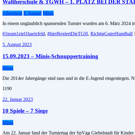
Waltherschule & TGWH – 1. PLATZ BEI DER 
Allgemein
E-Jugend
Minis
In einem unglaublich spannenden Turnier wurden am 6. März 2024 i
#1team1ziel1haetzfeld
,
#hierRegiertDieTGH
,
RichtigGuterHandball
5. August 2023
15.09.2023 – Minis-Schnuppertraining
Minis
Die 2014er Jahregänge sind raus und in die E-Jugend eingestiegen. 
1190
22. Januar 2023
10 Spiele – 7 Siege
Minis
Am 22. Januar fand der Turniertag der SpVgg Giebelstadt für Kinder i