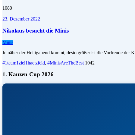
1080
23. Dezember 2022
Nikolaus besucht die Minis
Minis
Je näher der Heiligabend kommt, desto größer ist die Vorfreude der
#1team1ziel1haetzfeld
,
#MinisAreTheBest
1042
1. Kauzen-Cup 2026