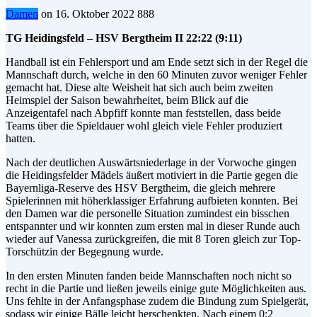
Damen
on
16. Oktober 2022
888
TG Heidingsfeld – HSV Bergtheim II 22:22 (9:11)
Handball ist ein Fehlersport und am Ende setzt sich in der Regel die
Mannschaft durch, welche in den 60 Minuten zuvor weniger Fehler
gemacht hat. Diese alte Weisheit hat sich auch beim zweiten
Heimspiel der Saison bewahrheitet, beim Blick auf die
Anzeigentafel nach Abpfiff konnte man feststellen, dass beide
Teams über die Spieldauer wohl gleich viele Fehler produziert
hatten.
Nach der deutlichen Auswärtsniederlage in der Vorwoche gingen
die Heidingsfelder Mädels äußert motiviert in die Partie gegen die
Bayernliga-Reserve des HSV Bergtheim, die gleich mehrere
Spielerinnen mit höherklassiger Erfahrung aufbieten konnten. Bei
den Damen war die personelle Situation zumindest ein bisschen
entspannter und wir konnten zum ersten mal in dieser Runde auch
wieder auf Vanessa zurückgreifen, die mit 8 Toren gleich zur Top-
Torschützin der Begegnung wurde.
In den ersten Minuten fanden beide Mannschaften noch nicht so
recht in die Partie und ließen jeweils einige gute Möglichkeiten aus.
Uns fehlte in der Anfangsphase zudem die Bindung zum Spielgerät,
sodass wir einige Bälle leicht herschenkten. Nach einem 0:2