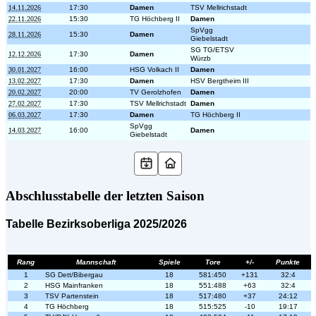
14.11.2026
17:30
Damen
TSV Mellrichstadt
22.11.2026
15:30
TG Höchberg II
Damen
SpVgg
28.11.2026
15:30
Damen
Giebelstadt
SG TG/ETSV
12.12.2026
17:30
Damen
Würzb
30.01.2027
16:00
HSG Volkach II
Damen
13.02.2027
17:30
Damen
HSV Bergtheim III
20.02.2027
20:00
TV Gerolzhofen
Damen
27.02.2027
17:30
TSV Mellrichstadt
Damen
06.03.2027
17:30
Damen
TG Höchberg II
SpVgg
14.03.2027
16:00
Damen
Giebelstadt
Abschlusstabelle der letzten Saison
Tabelle Bezirksoberliga 2025/2026
Rang
Mannschaft
Spiele
Tore
+/-
Punkte
1
SG Dett/Bibergau
18
581:450
+131
32:4
2
HSG Mainfranken
18
551:488
+63
32:4
3
TSV Partenstein
18
517:480
+37
24:12
4
TG Höchberg
18
515:525
-10
19:17