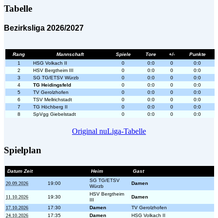
Tabelle
Bezirksliga 2026/2027
Rang
Mannschaft
Spiele
Tore
+/-
Punkte
1
HSG Volkach II
0
0:0
0
0:0
2
HSV Bergtheim III
0
0:0
0
0:0
3
SG TG/ETSV Würzb
0
0:0
0
0:0
4
TG Heidingsfeld
0
0:0
0
0:0
5
TV Gerolzhofen
0
0:0
0
0:0
6
TSV Mellrichstadt
0
0:0
0
0:0
7
TG Höchberg II
0
0:0
0
0:0
8
SpVgg Giebelstadt
0
0:0
0
0:0
Original nuLiga-Tabelle
Spielplan
Datum Zeit
Heim
Gast
SG TG/ETSV
20.09.2026
19:00
Damen
Würzb
HSV Bergtheim
11.10.2026
19:30
Damen
III
17.10.2026
17:30
Damen
TV Gerolzhofen
24.10.2026
17:35
Damen
HSG Volkach II