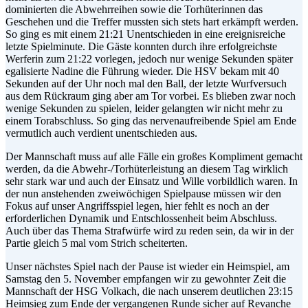
dominierten die Abwehrreihen sowie die Torhüterinnen das
Geschehen und die Treffer mussten sich stets hart erkämpft werden.
So ging es mit einem 21:21 Unentschieden in eine ereignisreiche
letzte Spielminute. Die Gäste konnten durch ihre erfolgreichste
Werferin zum 21:22 vorlegen, jedoch nur wenige Sekunden später
egalisierte Nadine die Führung wieder. Die HSV bekam mit 40
Sekunden auf der Uhr noch mal den Ball, der letzte Wurfversuch
aus dem Rückraum ging aber am Tor vorbei. Es blieben zwar noch
wenige Sekunden zu spielen, leider gelangten wir nicht mehr zu
einem Torabschluss. So ging das nervenaufreibende Spiel am Ende
vermutlich auch verdient unentschieden aus.
Der Mannschaft muss auf alle Fälle ein großes Kompliment gemacht
werden, da die Abwehr-/Torhüterleistung an diesem Tag wirklich
sehr stark war und auch der Einsatz und Wille vorbildlich waren. In
der nun anstehenden zweiwöchigen Spielpause müssen wir den
Fokus auf unser Angriffsspiel legen, hier fehlt es noch an der
erforderlichen Dynamik und Entschlossenheit beim Abschluss.
Auch über das Thema Strafwürfe wird zu reden sein, da wir in der
Partie gleich 5 mal vom Strich scheiterten.
Unser nächstes Spiel nach der Pause ist wieder ein Heimspiel, am
Samstag den 5. November empfangen wir zu gewohnter Zeit die
Mannschaft der HSG Volkach, die nach unserem deutlichen 23:15
Heimsieg zum Ende der vergangenen Runde sicher auf Revanche