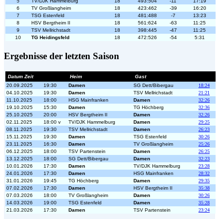
5
TV/DJK Hammelburg
18
493:504
-11
17:19
6
TV Großlangheim
18
423:462
-39
16:20
7
TSG Estenfeld
18
481:488
-7
13:23
8
HSV Bergtheim II
18
561:624
-63
11:25
9
TSV Mellrichstadt
18
398:445
-47
11:25
10
TG Heidingsfeld
18
472:526
-54
5:31
Ergebnisse der letzten Saison
Datum Zeit
Heim
Gast
20.09.2025
19:30
Damen
SG Dett/Bibergau
18:24
04.10.2025
19:30
Damen
TSV Mellrichstadt
21:21
11.10.2025
18:00
HSG Mainfranken
Damen
32:26
19.10.2025
15:30
Damen
TG Höchberg
32:36
25.10.2025
20:00
HSV Bergtheim II
Damen
32:26
02.11.2025
18:00 v
TV/DJK Hammelburg
Damen
29:25
08.11.2025
19:30
TSV Mellrichstadt
Damen
26:23
15.11.2025
19:30
Damen
TSG Estenfeld
30:26
23.11.2025
16:30
Damen
TV Großlangheim
25:26
06.12.2025
18:00
TSV Partenstein
Damen
26:25
13.12.2025
18:00
SG Dett/Bibergau
Damen
32:23
10.01.2026
17:30
Damen
TV/DJK Hammelburg
23:28
24.01.2026
17:30
Damen
HSG Mainfranken
28:32
31.01.2026
19:45
TG Höchberg
Damen
29:35
07.02.2026
17:30
Damen
HSV Bergtheim II
35:38
07.03.2026
18:00
TV Großlangheim
Damen
30:26
14.03.2026
19:00
TSG Estenfeld
Damen
35:28
21.03.2026
17:30
Damen
TSV Partenstein
23:24