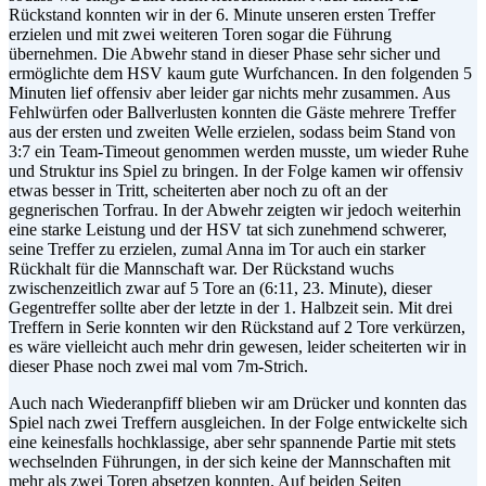
Rückstand konnten wir in der 6. Minute unseren ersten Treffer
erzielen und mit zwei weiteren Toren sogar die Führung
übernehmen. Die Abwehr stand in dieser Phase sehr sicher und
ermöglichte dem HSV kaum gute Wurfchancen. In den folgenden 5
Minuten lief offensiv aber leider gar nichts mehr zusammen. Aus
Fehlwürfen oder Ballverlusten konnten die Gäste mehrere Treffer
aus der ersten und zweiten Welle erzielen, sodass beim Stand von
3:7 ein Team-Timeout genommen werden musste, um wieder Ruhe
und Struktur ins Spiel zu bringen. In der Folge kamen wir offensiv
etwas besser in Tritt, scheiterten aber noch zu oft an der
gegnerischen Torfrau. In der Abwehr zeigten wir jedoch weiterhin
eine starke Leistung und der HSV tat sich zunehmend schwerer,
seine Treffer zu erzielen, zumal Anna im Tor auch ein starker
Rückhalt für die Mannschaft war. Der Rückstand wuchs
zwischenzeitlich zwar auf 5 Tore an (6:11, 23. Minute), dieser
Gegentreffer sollte aber der letzte in der 1. Halbzeit sein. Mit drei
Treffern in Serie konnten wir den Rückstand auf 2 Tore verkürzen,
es wäre vielleicht auch mehr drin gewesen, leider scheiterten wir in
dieser Phase noch zwei mal vom 7m-Strich.
Auch nach Wiederanpfiff blieben wir am Drücker und konnten das
Spiel nach zwei Treffern ausgleichen. In der Folge entwickelte sich
eine keinesfalls hochklassige, aber sehr spannende Partie mit stets
wechselnden Führungen, in der sich keine der Mannschaften mit
mehr als zwei Toren absetzen konnten. Auf beiden Seiten