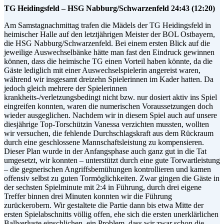
TG Heidingsfeld – HSG Nabburg/Schwarzenfeld 24:43 (12:20)
Am Samstagnachmittag trafen die Mädels der TG Heidingsfeld in
heimischer Halle auf den letztjährigen Meister der BOL Ostbayern,
die HSG Nabburg/Schwarzenfeld. Bei einem ersten Blick auf die
jeweilige Auswechselbänke hätte man fast den Eindruck gewinnen
können, dass die heimische TG einen Vorteil haben könnte, da die
Gäste lediglich mit einer Auswechselspielerin angereist waren,
während wir insgesamt dreizehn Spielerinnen im Kader hatten. Da
jedoch gleich mehrere der Spielerinnen
krankheits-/verletzungsbedingt nicht bzw. nur dosiert aktiv ins Spiel
eingreifen konnten, waren die numerischen Voraussetzungen doch
wieder ausgeglichen. Nachdem wir in diesem Spiel auch auf unsere
diesjährige Top-Torschützin Vanessa verzichten mussten, wollten
wir versuchen, die fehlende Durchschlagskraft aus dem Rückraum
durch eine geschlossene Mannschaftsleistung zu kompensieren.
Dieser Plan wurde in der Anfangsphase auch ganz gut in die Tat
umgesetzt, wir konnten – unterstützt durch eine gute Torwartleistung
– die gegnerischen Angriffsbemühungen kontrollieren und kamen
offensiv selbst zu guten Tormöglichkeiten. Zwar gingen die Gäste in
der sechsten Spielminute mit 2:4 in Führung, durch drei eigene
Treffer binnen drei Minuten konnten wir die Führung
zurückerobern. Wir gestaltete die Partie dann bis etwa Mitte der
ersten Spielabschnitts völlig offen, ehe sich die ersten unerklärlichen
Ballverluste einschlichen, ein Problem, dass wir zwar schon die