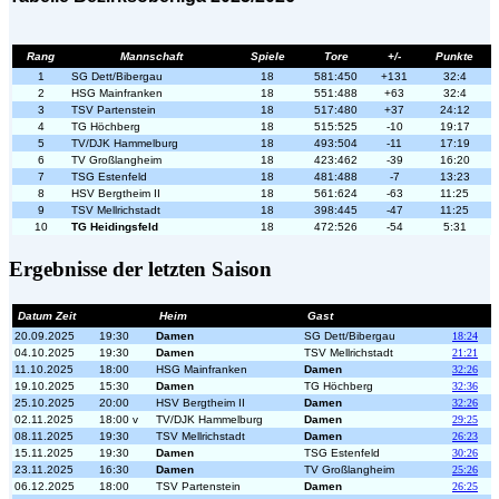
Rang
Mannschaft
Spiele
Tore
+/-
Punkte
1
SG Dett/Bibergau
18
581:450
+131
32:4
2
HSG Mainfranken
18
551:488
+63
32:4
3
TSV Partenstein
18
517:480
+37
24:12
4
TG Höchberg
18
515:525
-10
19:17
5
TV/DJK Hammelburg
18
493:504
-11
17:19
6
TV Großlangheim
18
423:462
-39
16:20
7
TSG Estenfeld
18
481:488
-7
13:23
8
HSV Bergtheim II
18
561:624
-63
11:25
9
TSV Mellrichstadt
18
398:445
-47
11:25
10
TG Heidingsfeld
18
472:526
-54
5:31
Ergebnisse der letzten Saison
Datum Zeit
Heim
Gast
20.09.2025
19:30
Damen
SG Dett/Bibergau
18:24
04.10.2025
19:30
Damen
TSV Mellrichstadt
21:21
11.10.2025
18:00
HSG Mainfranken
Damen
32:26
19.10.2025
15:30
Damen
TG Höchberg
32:36
25.10.2025
20:00
HSV Bergtheim II
Damen
32:26
02.11.2025
18:00 v
TV/DJK Hammelburg
Damen
29:25
08.11.2025
19:30
TSV Mellrichstadt
Damen
26:23
15.11.2025
19:30
Damen
TSG Estenfeld
30:26
23.11.2025
16:30
Damen
TV Großlangheim
25:26
06.12.2025
18:00
TSV Partenstein
Damen
26:25