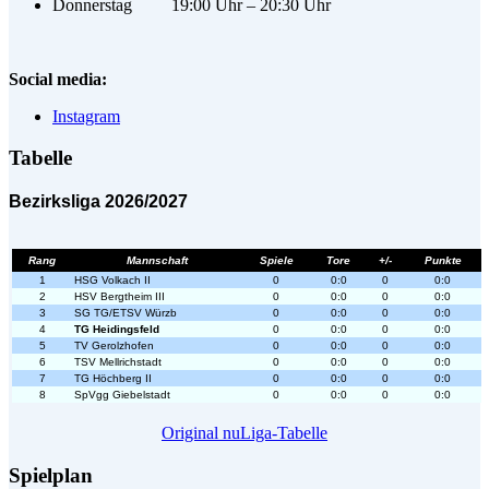
Donnerstag 19:00 Uhr – 20:30 Uhr
Social media:
Instagram
Tabelle
Bezirksliga 2026/2027
Rang
Mannschaft
Spiele
Tore
+/-
Punkte
1
HSG Volkach II
0
0:0
0
0:0
2
HSV Bergtheim III
0
0:0
0
0:0
3
SG TG/ETSV Würzb
0
0:0
0
0:0
4
TG Heidingsfeld
0
0:0
0
0:0
5
TV Gerolzhofen
0
0:0
0
0:0
6
TSV Mellrichstadt
0
0:0
0
0:0
7
TG Höchberg II
0
0:0
0
0:0
8
SpVgg Giebelstadt
0
0:0
0
0:0
Original nuLiga-Tabelle
Spielplan