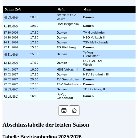
Datum Zeit
Heim
Gast
SG TG/ETSV
20.09.2026
19:00
Damen
Würzb
HSV Bergtheim
11.10.2026
19:30
Damen
III
17.10.2026
17:30
Damen
TV Gerolzhofen
24.10.2026
17:35
Damen
HSG Volkach II
14.11.2026
17:30
Damen
TSV Mellrichstadt
22.11.2026
15:30
TG Höchberg II
Damen
SpVgg
28.11.2026
15:30
Damen
Giebelstadt
SG TG/ETSV
12.12.2026
17:30
Damen
Würzb
30.01.2027
16:00
HSG Volkach II
Damen
13.02.2027
17:30
Damen
HSV Bergtheim III
20.02.2027
20:00
TV Gerolzhofen
Damen
27.02.2027
17:30
TSV Mellrichstadt
Damen
06.03.2027
17:30
Damen
TG Höchberg II
SpVgg
14.03.2027
16:00
Damen
Giebelstadt
Abschlusstabelle der letzten Saison
Tabelle Bezirksoberliga 2025/2026