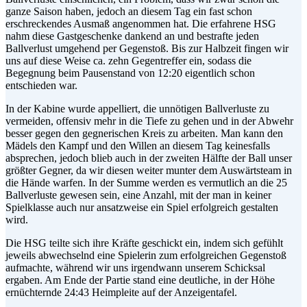
ganze Saison haben, jedoch an diesem Tag ein fast schon
erschreckendes Ausmaß angenommen hat. Die erfahrene HSG
nahm diese Gastgeschenke dankend an und bestrafte jeden
Ballverlust umgehend per Gegenstoß. Bis zur Halbzeit fingen wir
uns auf diese Weise ca. zehn Gegentreffer ein, sodass die
Begegnung beim Pausenstand von 12:20 eigentlich schon
entschieden war.
In der Kabine wurde appelliert, die unnötigen Ballverluste zu
vermeiden, offensiv mehr in die Tiefe zu gehen und in der Abwehr
besser gegen den gegnerischen Kreis zu arbeiten. Man kann den
Mädels den Kampf und den Willen an diesem Tag keinesfalls
absprechen, jedoch blieb auch in der zweiten Hälfte der Ball unser
größter Gegner, da wir diesen weiter munter dem Auswärtsteam in
die Hände warfen. In der Summe werden es vermutlich an die 25
Ballverluste gewesen sein, eine Anzahl, mit der man in keiner
Spielklasse auch nur ansatzweise ein Spiel erfolgreich gestalten
wird.
Die HSG teilte sich ihre Kräfte geschickt ein, indem sich gefühlt
jeweils abwechselnd eine Spielerin zum erfolgreichen Gegenstoß
aufmachte, während wir uns irgendwann unserem Schicksal
ergaben. Am Ende der Partie stand eine deutliche, in der Höhe
ernüchternde 24:43 Heimpleite auf der Anzeigentafel.