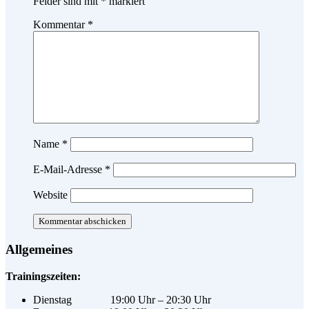
Felder sind mit
*
markiert
Kommentar
*
Name
*
E-Mail-Adresse
*
Website
Allgemeines
Trainingszeiten:
Dienstag 19:00 Uhr – 20:30 Uhr