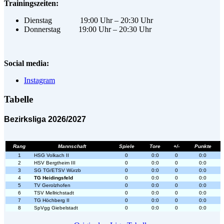
Trainingszeiten:
Dienstag 19:00 Uhr – 20:30 Uhr
Donnerstag 19:00 Uhr – 20:30 Uhr
Social media:
Instagram
Tabelle
Bezirksliga 2026/2027
Rang
Mannschaft
Spiele
Tore
+/-
Punkte
1
HSG Volkach II
0
0:0
0
0:0
2
HSV Bergtheim III
0
0:0
0
0:0
3
SG TG/ETSV Würzb
0
0:0
0
0:0
4
TG Heidingsfeld
0
0:0
0
0:0
5
TV Gerolzhofen
0
0:0
0
0:0
6
TSV Mellrichstadt
0
0:0
0
0:0
7
TG Höchberg II
0
0:0
0
0:0
8
SpVgg Giebelstadt
0
0:0
0
0:0