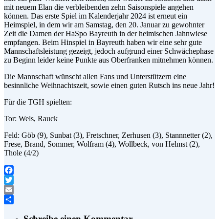
mit neuem Elan die verbleibenden zehn Saisonspiele angehen
können. Das erste Spiel im Kalenderjahr 2024 ist erneut ein
Heimspiel, in dem wir am Samstag, den 20. Januar zu gewohnter
Zeit die Damen der HaSpo Bayreuth in der heimischen Jahnwiese
empfangen. Beim Hinspiel in Bayreuth haben wir eine sehr gute
Mannschaftsleistung gezeigt, jedoch aufgrund einer Schwächephase
zu Beginn leider keine Punkte aus Oberfranken mitnehmen können.
Die Mannschaft wünscht allen Fans und Unterstützern eine
besinnliche Weihnachtszeit, sowie einen guten Rutsch ins neue Jahr!
Für die TGH spielten:
Tor: Wels, Rauck
Feld: Göb (9), Sunbat (3), Fretschner, Zerhusen (3), Stannnetter (2),
Frese, Brand, Sommer, Wolfram (4), Wollbeck, von Helmst (2),
Thole (4/2)
Facebook
Twitter
Email
Teilen
Schreibe einen Kommentar