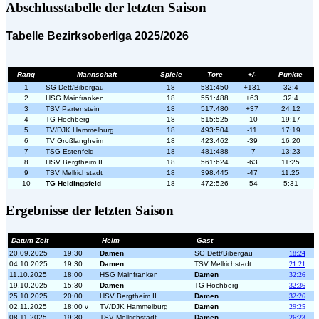
Abschlusstabelle der letzten Saison
Tabelle Bezirksoberliga 2025/2026
Rang
Mannschaft
Spiele
Tore
+/-
Punkte
1
SG Dett/Bibergau
18
581:450
+131
32:4
2
HSG Mainfranken
18
551:488
+63
32:4
3
TSV Partenstein
18
517:480
+37
24:12
4
TG Höchberg
18
515:525
-10
19:17
5
TV/DJK Hammelburg
18
493:504
-11
17:19
6
TV Großlangheim
18
423:462
-39
16:20
7
TSG Estenfeld
18
481:488
-7
13:23
8
HSV Bergtheim II
18
561:624
-63
11:25
9
TSV Mellrichstadt
18
398:445
-47
11:25
10
TG Heidingsfeld
18
472:526
-54
5:31
Ergebnisse der letzten Saison
Datum Zeit
Heim
Gast
20.09.2025
19:30
Damen
SG Dett/Bibergau
18:24
04.10.2025
19:30
Damen
TSV Mellrichstadt
21:21
11.10.2025
18:00
HSG Mainfranken
Damen
32:26
19.10.2025
15:30
Damen
TG Höchberg
32:36
25.10.2025
20:00
HSV Bergtheim II
Damen
32:26
02.11.2025
18:00 v
TV/DJK Hammelburg
Damen
29:25
08.11.2025
19:30
TSV Mellrichstadt
Damen
26:23