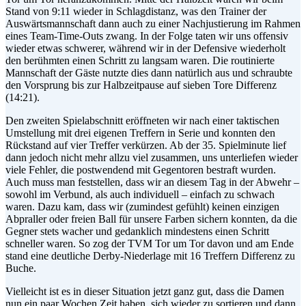
Stand von 9:11 wieder in Schlagdistanz, was den Trainer der
Auswärtsmannschaft dann auch zu einer Nachjustierung im Rahmen
eines Team-Time-Outs zwang. In der Folge taten wir uns offensiv
wieder etwas schwerer, während wir in der Defensive wiederholt
den berühmten einen Schritt zu langsam waren. Die routinierte
Mannschaft der Gäste nutzte dies dann natürlich aus und schraubte
den Vorsprung bis zur Halbzeitpause auf sieben Tore Differenz
(14:21).
Den zweiten Spielabschnitt eröffneten wir nach einer taktischen
Umstellung mit drei eigenen Treffern in Serie und konnten den
Rückstand auf vier Treffer verkürzen. Ab der 35. Spielminute lief
dann jedoch nicht mehr allzu viel zusammen, uns unterliefen wieder
viele Fehler, die postwendend mit Gegentoren bestraft wurden.
Auch muss man feststellen, dass wir an diesem Tag in der Abwehr –
sowohl im Verbund, als auch individuell – einfach zu schwach
waren. Dazu kam, dass wir (zumindest gefühlt) keinen einzigen
Abpraller oder freien Ball für unsere Farben sichern konnten, da die
Gegner stets wacher und gedanklich mindestens einen Schritt
schneller waren. So zog der TVM Tor um Tor davon und am Ende
stand eine deutliche Derby-Niederlage mit 16 Treffern Differenz zu
Buche.
Vielleicht ist es in dieser Situation jetzt ganz gut, dass die Damen
nun ein paar Wochen Zeit haben, sich wieder zu sortieren und dann