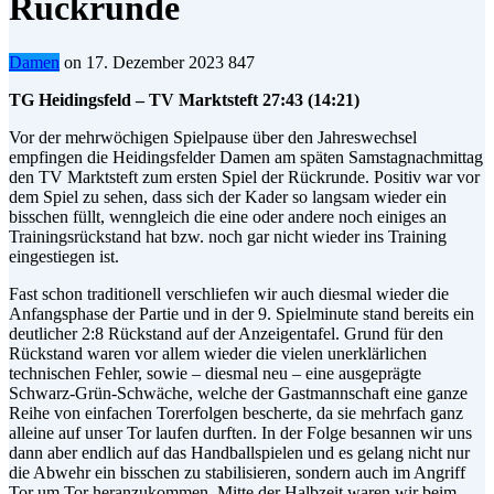
Rückrunde
Damen
on
17. Dezember 2023
847
TG Heidingsfeld – TV Marktsteft 27:43 (14:21)
Vor der mehrwöchigen Spielpause über den Jahreswechsel
empfingen die Heidingsfelder Damen am späten Samstagnachmittag
den TV Marktsteft zum ersten Spiel der Rückrunde. Positiv war vor
dem Spiel zu sehen, dass sich der Kader so langsam wieder ein
bisschen füllt, wenngleich die eine oder andere noch einiges an
Trainingsrückstand hat bzw. noch gar nicht wieder ins Training
eingestiegen ist.
Fast schon traditionell verschliefen wir auch diesmal wieder die
Anfangsphase der Partie und in der 9. Spielminute stand bereits ein
deutlicher 2:8 Rückstand auf der Anzeigentafel. Grund für den
Rückstand waren vor allem wieder die vielen unerklärlichen
technischen Fehler, sowie – diesmal neu – eine ausgeprägte
Schwarz-Grün-Schwäche, welche der Gastmannschaft eine ganze
Reihe von einfachen Torerfolgen bescherte, da sie mehrfach ganz
alleine auf unser Tor laufen durften. In der Folge besannen wir uns
dann aber endlich auf das Handballspielen und es gelang nicht nur
die Abwehr ein bisschen zu stabilisieren, sondern auch im Angriff
Tor um Tor heranzukommen. Mitte der Halbzeit waren wir beim