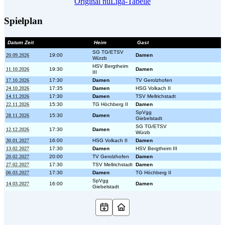
Original nuLiga-Tabelle
Spielplan
Datum Zeit
Heim
Gast
SG TG/ETSV
20.09.2026
19:00
Damen
Würzb
HSV Bergtheim
11.10.2026
19:30
Damen
III
17.10.2026
17:30
Damen
TV Gerolzhofen
24.10.2026
17:35
Damen
HSG Volkach II
14.11.2026
17:30
Damen
TSV Mellrichstadt
22.11.2026
15:30
TG Höchberg II
Damen
SpVgg
28.11.2026
15:30
Damen
Giebelstadt
SG TG/ETSV
12.12.2026
17:30
Damen
Würzb
30.01.2027
16:00
HSG Volkach II
Damen
13.02.2027
17:30
Damen
HSV Bergtheim III
20.02.2027
20:00
TV Gerolzhofen
Damen
27.02.2027
17:30
TSV Mellrichstadt
Damen
06.03.2027
17:30
Damen
TG Höchberg II
SpVgg
14.03.2027
16:00
Damen
Giebelstadt