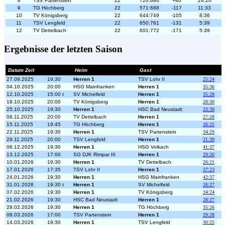
8
TSV Partenstein
22
720:680
+40
24:20
9
TG Höchberg
22
571:688
-117
11:33
10
TV Königsberg
22
644:749
-105
8:36
11
TSV Lengfeld
22
650:781
-131
5:39
12
TV Dettelbach
22
601:772
-171
5:39
Ergebnisse der letzten Saison
Datum Zeit
Heim
Gast
27.09.2025
19:30
Herren 1
TSV Lohr II
25:24
04.10.2025
20:00
HSG Mainfranken
Herren 1
35:36
12.10.2025
15:00 t
SV Michelfeld
Herren 1
35:28
18.10.2025
20:00
TV Königsberg
Herren 1
28:30
25.10.2025
19:30
Herren 1
HSC Bad Neustadt
23:39
08.11.2025
20:00
TV Dettelbach
Herren 1
27:28
15.11.2025
19:45
TG Höchberg
Herren 1
26:25
22.11.2025
19:30
Herren 1
TSV Partenstein
34:29
29.11.2025
20:00
TSV Lengfeld
Herren 1
21:39
06.12.2025
19:30
Herren 1
HSG Volkach
41:37
13.12.2025
17:00
SG DJK Rimpar III
Herren 1
29:26
10.01.2026
19:30
Herren 1
TV Dettelbach
26:21
17.01.2026
17:35
TSV Lohr II
Herren 1
37:23
24.01.2026
19:30
Herren 1
HSG Mainfranken
42:37
31.01.2026
19:30 t
Herren 1
SV Michelfeld
26:27
07.02.2026
19:30
Herren 1
TV Königsberg
34:24
21.02.2026
19:30
HSC Bad Neustadt
Herren 1
28:27
28.02.2026
19:30
Herren 1
TG Höchberg
35:26
08.03.2026
17:00
TSV Partenstein
Herren 1
29:28
14.03.2026
19:30
Herren 1
TSV Lengfeld
30:25