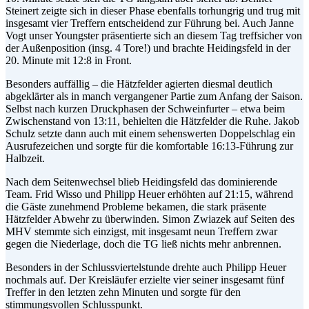
Steinert zeigte sich in dieser Phase ebenfalls torhungrig und trug mit
insgesamt vier Treffern entscheidend zur Führung bei. Auch Janne
Vogt unser Youngster präsentierte sich an diesem Tag treffsicher von
der Außenposition (insg. 4 Tore!) und brachte Heidingsfeld in der
20. Minute mit 12:8 in Front.
Besonders auffällig – die Hätzfelder agierten diesmal deutlich
abgeklärter als in manch vergangener Partie zum Anfang der Saison.
Selbst nach kurzen Druckphasen der Schweinfurter – etwa beim
Zwischenstand von 13:11, behielten die Hätzfelder die Ruhe. Jakob
Schulz setzte dann auch mit einem sehenswerten Doppelschlag ein
Ausrufezeichen und sorgte für die komfortable 16:13-Führung zur
Halbzeit.
Nach dem Seitenwechsel blieb Heidingsfeld das dominierende
Team. Frid Wisso und Philipp Heuer erhöhten auf 21:15, während
die Gäste zunehmend Probleme bekamen, die stark präsente
Hätzfelder Abwehr zu überwinden. Simon Zwiazek auf Seiten des
MHV stemmte sich einzigst, mit insgesamt neun Treffern zwar
gegen die Niederlage, doch die TG ließ nichts mehr anbrennen.
Besonders in der Schlussviertelstunde drehte auch Philipp Heuer
nochmals auf. Der Kreisläufer erzielte vier seiner insgesamt fünf
Treffer in den letzten zehn Minuten und sorgte für den
stimmungsvollen Schlusspunkt.