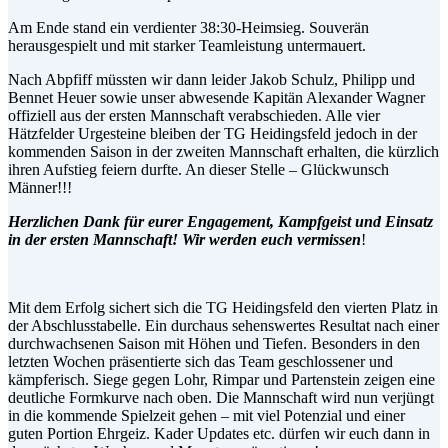
Am Ende stand ein verdienter 38:30-Heimsieg. Souverän
herausgespielt und mit starker Teamleistung untermauert.
Nach Abpfiff müssten wir dann leider Jakob Schulz, Philipp und
Bennet Heuer sowie unser abwesende Kapitän Alexander Wagner
offiziell aus der ersten Mannschaft verabschieden. Alle vier
Hätzfelder Urgesteine bleiben der TG Heidingsfeld jedoch in der
kommenden Saison in der zweiten Mannschaft erhalten, die kürzlich
ihren Aufstieg feiern durfte. An dieser Stelle – Glückwunsch
Männer!!!
Herzlichen Dank für eurer Engagement, Kampfgeist und Einsatz
in der ersten Mannschaft! Wir werden euch vermissen
!
Mit dem Erfolg sichert sich die TG Heidingsfeld den vierten Platz in
der Abschlusstabelle. Ein durchaus sehenswertes Resultat nach einer
durchwachsenen Saison mit Höhen und Tiefen. Besonders in den
letzten Wochen präsentierte sich das Team geschlossener und
kämpferisch. Siege gegen Lohr, Rimpar und Partenstein zeigen eine
deutliche Formkurve nach oben. Die Mannschaft wird nun verjüngt
in die kommende Spielzeit gehen – mit viel Potenzial und einer
guten Portion Ehrgeiz. Kader Updates etc. dürfen wir euch dann in