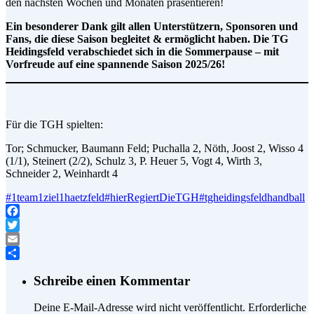
den nächsten Wochen und Monaten präsentieren!
Ein besonderer Dank gilt allen Unterstützern, Sponsoren und
Fans, die diese Saison begleitet & ermöglicht haben. Die TG
Heidingsfeld verabschiedet sich in die Sommerpause – mit
Vorfreude auf eine spannende Saison 2025/26!
Für die TGH spielten:
Tor; Schmucker, Baumann Feld; Puchalla 2, Nöth, Joost 2, Wisso 4
(1/1), Steinert (2/2), Schulz 3, P. Heuer 5, Vogt 4, Wirth 3,
Schneider 2, Weinhardt 4
#1team1ziel1haetzfeld
#hierRegiertDieTGH
#tgheidingsfeldhandball
Facebook
Twitter
Email
Teilen
Schreibe einen Kommentar
Deine E-Mail-Adresse wird nicht veröffentlicht.
Erforderliche