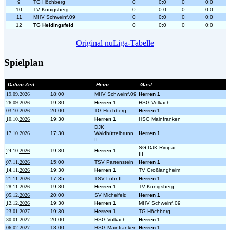
9
TG Höchberg
0
0:0
0
0:0
10
TV Königsberg
0
0:0
0
0:0
11
MHV Schweinf.09
0
0:0
0
0:0
12
TG Heidingsfeld
0
0:0
0
0:0
Original nuLiga-Tabelle
Spielplan
Datum Zeit
Heim
Gast
19.09.2026
18:00
MHV Schweinf.09
Herren 1
26.09.2026
19:30
Herren 1
HSG Volkach
03.10.2026
20:00
TG Höchberg
Herren 1
10.10.2026
19:30
Herren 1
HSG Mainfranken
DJK
17.10.2026
17:30
Waldbüttelbrunn
Herren 1
II
SG DJK Rimpar
24.10.2026
19:30
Herren 1
III
07.11.2026
15:00
TSV Partenstein
Herren 1
14.11.2026
19:30
Herren 1
TV Großlangheim
21.11.2026
17:35
TSV Lohr II
Herren 1
28.11.2026
19:30
Herren 1
TV Königsberg
05.12.2026
20:00
SV Michelfeld
Herren 1
12.12.2026
19:30
Herren 1
MHV Schweinf.09
23.01.2027
19:30
Herren 1
TG Höchberg
30.01.2027
20:00
HSG Volkach
Herren 1
06.02.2027
18:00
HSG Mainfranken
Herren 1