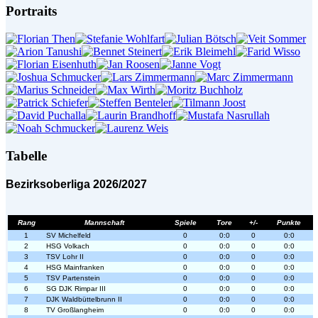
Portraits
Tabelle
Bezirksoberliga 2026/2027
Rang
Mannschaft
Spiele
Tore
+/-
Punkte
1
SV Michelfeld
0
0:0
0
0:0
2
HSG Volkach
0
0:0
0
0:0
3
TSV Lohr II
0
0:0
0
0:0
4
HSG Mainfranken
0
0:0
0
0:0
5
TSV Partenstein
0
0:0
0
0:0
6
SG DJK Rimpar III
0
0:0
0
0:0
7
DJK Waldbüttelbrunn II
0
0:0
0
0:0
8
TV Großlangheim
0
0:0
0
0:0