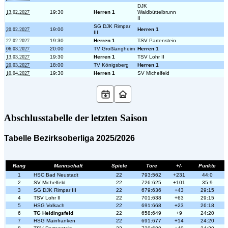
DJK
13.02.2027
19:30
Herren 1
Waldbüttelbrunn
II
SG DJK Rimpar
20.02.2027
19:00
Herren 1
III
27.02.2027
19:30
Herren 1
TSV Partenstein
06.03.2027
20:00
TV Großlangheim
Herren 1
13.03.2027
19:30
Herren 1
TSV Lohr II
20.03.2027
18:00
TV Königsberg
Herren 1
10.04.2027
19:30
Herren 1
SV Michelfeld
Abschlusstabelle der letzten Saison
Tabelle Bezirksoberliga 2025/2026
Rang
Mannschaft
Spiele
Tore
+/-
Punkte
1
HSC Bad Neustadt
22
793:562
+231
44:0
2
SV Michelfeld
22
726:625
+101
35:9
3
SG DJK Rimpar III
22
679:636
+43
29:15
4
TSV Lohr II
22
701:638
+63
29:15
5
HSG Volkach
22
691:668
+23
26:18
6
TG Heidingsfeld
22
658:649
+9
24:20
7
HSG Mainfranken
22
691:677
+14
24:20