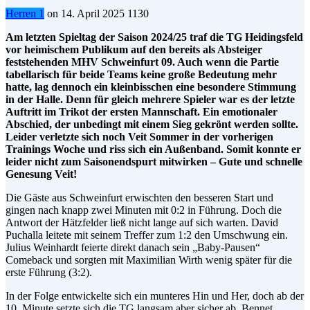
Herren 1
on
14. April 2025
1130
Am letzten Spieltag der Saison 2024/25 traf die TG Heidingsfeld
vor heimischem Publikum auf den bereits als Absteiger
feststehenden MHV Schweinfurt 09. Auch wenn die Partie
tabellarisch für beide Teams keine große Bedeutung mehr
hatte, lag dennoch ein kleinbisschen eine besondere Stimmung
in der Halle. Denn für gleich mehrere Spieler war es der letzte
Auftritt im Trikot der ersten Mannschaft. Ein emotionaler
Abschied, der unbedingt mit einem Sieg gekrönt werden sollte.
Leider verletzte sich noch Veit Sommer in der vorherigen
Trainings Woche und riss sich ein Außenband. Somit konnte er
leider nicht zum Saisonendspurt mitwirken – Gute und schnelle
Genesung Veit!
Die Gäste aus Schweinfurt erwischten den besseren Start und
gingen nach knapp zwei Minuten mit 0:2 in Führung. Doch die
Antwort der Hätzfelder ließ nicht lange auf sich warten. David
Puchalla leitete mit seinem Treffer zum 1:2 den Umschwung ein.
Julius Weinhardt feierte direkt danach sein „Baby-Pausen“
Comeback und sorgten mit Maximilian Wirth wenig später für die
erste Führung (3:2).
In der Folge entwickelte sich ein munteres Hin und Her, doch ab der
10. Minute setzte sich die TG langsam aber sicher ab. Bennet