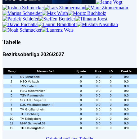
Tabelle
Bezirksoberliga 2026/2027
Rang
Mannschaft
Spiele
Tore
+/-
Punkte
1
SV Michelfeld
0
0:0
0
0:0
2
HSG Volkach
0
0:0
0
0:0
3
TSV Lohr II
0
0:0
0
0:0
4
HSG Mainfranken
0
0:0
0
0:0
5
TSV Partenstein
0
0:0
0
0:0
6
SG DJK Rimpar III
0
0:0
0
0:0
7
DJK Waldbüttelbrunn II
0
0:0
0
0:0
8
TV Großlangheim
0
0:0
0
0:0
9
TG Höchberg
0
0:0
0
0:0
10
TV Königsberg
0
0:0
0
0:0
11
MHV Schweinf.09
0
0:0
0
0:0
12
TG Heidingsfeld
0
0:0
0
0:0
Original nuLiga-Tabelle