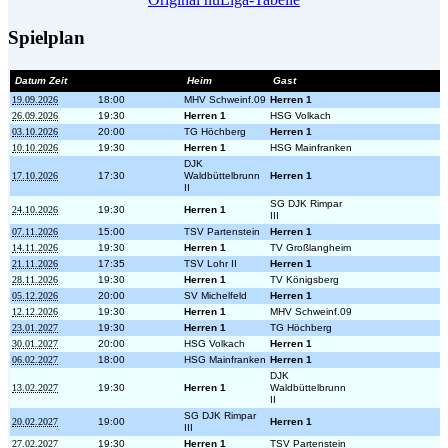
Spielplan
Datum Zeit
Heim
Gast
19.09.2026
18:00
MHV Schweinf.09
Herren 1
26.09.2026
19:30
Herren 1
HSG Volkach
03.10.2026
20:00
TG Höchberg
Herren 1
10.10.2026
19:30
Herren 1
HSG Mainfranken
DJK
17.10.2026
17:30
Waldbüttelbrunn
Herren 1
II
SG DJK Rimpar
24.10.2026
19:30
Herren 1
III
07.11.2026
15:00
TSV Partenstein
Herren 1
14.11.2026
19:30
Herren 1
TV Großlangheim
21.11.2026
17:35
TSV Lohr II
Herren 1
28.11.2026
19:30
Herren 1
TV Königsberg
05.12.2026
20:00
SV Michelfeld
Herren 1
12.12.2026
19:30
Herren 1
MHV Schweinf.09
23.01.2027
19:30
Herren 1
TG Höchberg
30.01.2027
20:00
HSG Volkach
Herren 1
06.02.2027
18:00
HSG Mainfranken
Herren 1
DJK
13.02.2027
19:30
Herren 1
Waldbüttelbrunn
II
SG DJK Rimpar
20.02.2027
19:00
Herren 1
III
27.02.2027
19:30
Herren 1
TSV Partenstein