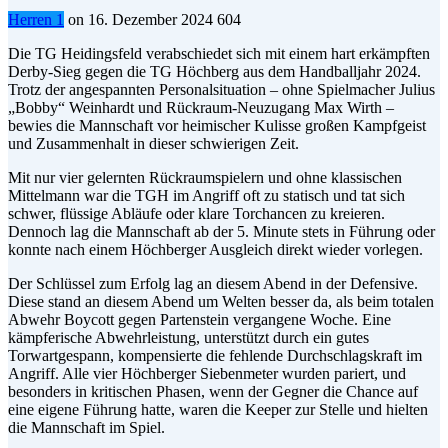
Herren 1
on
16. Dezember 2024
604
Die TG Heidingsfeld verabschiedet sich mit einem hart erkämpften
Derby-Sieg gegen die TG Höchberg aus dem Handballjahr 2024.
Trotz der angespannten Personalsituation – ohne Spielmacher Julius
„Bobby“ Weinhardt und Rückraum-Neuzugang Max Wirth –
bewies die Mannschaft vor heimischer Kulisse großen Kampfgeist
und Zusammenhalt in dieser schwierigen Zeit.
Mit nur vier gelernten Rückraumspielern und ohne klassischen
Mittelmann war die TGH im Angriff oft zu statisch und tat sich
schwer, flüssige Abläufe oder klare Torchancen zu kreieren.
Dennoch lag die Mannschaft ab der 5. Minute stets in Führung oder
konnte nach einem Höchberger Ausgleich direkt wieder vorlegen.
Der Schlüssel zum Erfolg lag an diesem Abend in der Defensive.
Diese stand an diesem Abend um Welten besser da, als beim totalen
Abwehr Boycott gegen Partenstein vergangene Woche. Eine
kämpferische Abwehrleistung, unterstützt durch ein gutes
Torwartgespann, kompensierte die fehlende Durchschlagskraft im
Angriff. Alle vier Höchberger Siebenmeter wurden pariert, und
besonders in kritischen Phasen, wenn der Gegner die Chance auf
eine eigene Führung hatte, waren die Keeper zur Stelle und hielten
die Mannschaft im Spiel.