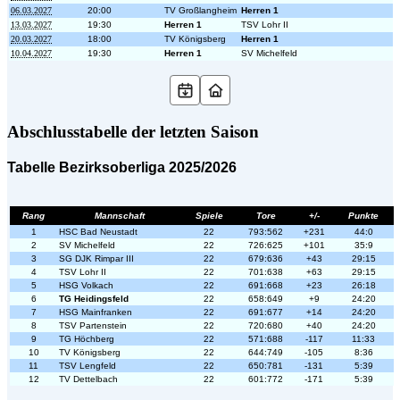
06.03.2027
20:00
TV Großlangheim
Herren 1
13.03.2027
19:30
Herren 1
TSV Lohr II
20.03.2027
18:00
TV Königsberg
Herren 1
10.04.2027
19:30
Herren 1
SV Michelfeld
Abschlusstabelle der letzten Saison
Tabelle Bezirksoberliga 2025/2026
Rang
Mannschaft
Spiele
Tore
+/-
Punkte
1
HSC Bad Neustadt
22
793:562
+231
44:0
2
SV Michelfeld
22
726:625
+101
35:9
3
SG DJK Rimpar III
22
679:636
+43
29:15
4
TSV Lohr II
22
701:638
+63
29:15
5
HSG Volkach
22
691:668
+23
26:18
6
TG Heidingsfeld
22
658:649
+9
24:20
7
HSG Mainfranken
22
691:677
+14
24:20
8
TSV Partenstein
22
720:680
+40
24:20
9
TG Höchberg
22
571:688
-117
11:33
10
TV Königsberg
22
644:749
-105
8:36
11
TSV Lengfeld
22
650:781
-131
5:39
12
TV Dettelbach
22
601:772
-171
5:39