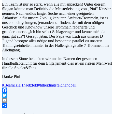
Ein Team ist nur so stark, wenn alle mit anpacken! Unter diesem
Slogan könnte man Definitiv die Meisterleistung von „Pini“ Kessler
nennen. Nach endlos langer Suche nach einer geeigneten
Anlaufstelle für unsere 7 völlig kaputten Anfeuer-Trommeln, ist es
uns endlich gelungen, jemanden zu finden, der mit dem nötigen
Geschick und Knowhow unsere Trommeln reparierte und
grunderneuerte. „Ich bin selbst Schlagzeuger und kenne mich da
ganz gut aus“! Gesagt getan. Der Papa von Ludi aus unserer D-
Jugend besorgte alles nötige und bespannte parallel zu unseren
Trainingseinheiten munter in der Hallengarage alle 7 Trommeln im
Alleingang.
In diesem Sinne bedanken wir uns im Namen der gesamten
Handballabteilung für dein Engagement-dies ist ein rießen Mehrwert
für alle Spieler&Fans.
Danke Pini
#1team1ziel1haetzfeld
#tgheidingsfeldhandball
Facebook
Twitter
Email
Teilen