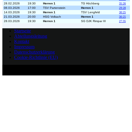
28.02.2026
19:30
Herren 1
TG Höchberg
35:26
08.03.2026
17:00
TSV Partenstein
Herren 1
29:28
14.03.2026
19:30
Herren 1
TSV Lengfeld
30:25
21.03.2026
20:00
HSG Volkach
Herren 1
30:25
28.03.2026
19:30
Herren 1
SG DJK Rimpar III
27:35
Startseite
Abteilungsleitung
Kontakt
Impressum
Datenschutzerklärung
Cookie-Richtlinie (EU)
Copyright 2026 - Handballabteilung der Turngemeinde Würzburg-
Heidingsfeld von 1861 e. V.