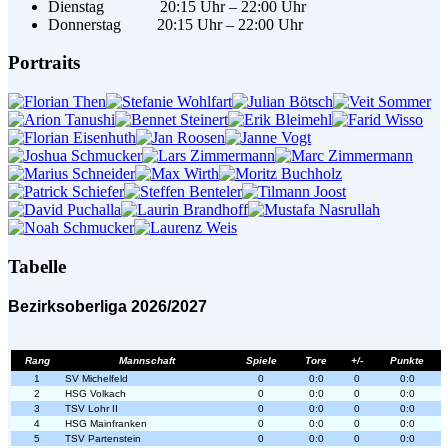
Dienstag 20:15 Uhr – 22:00 Uhr
Donnerstag 20:15 Uhr – 22:00 Uhr
Portraits
Tabelle
Bezirksoberliga 2026/2027
Rang
Mannschaft
Spiele
Tore
+/-
Punkte
1
SV Michelfeld
0
0:0
0
0:0
2
HSG Volkach
0
0:0
0
0:0
3
TSV Lohr II
0
0:0
0
0:0
4
HSG Mainfranken
0
0:0
0
0:0
5
TSV Partenstein
0
0:0
0
0:0