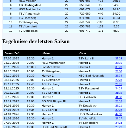
5
HSG Volkach
22
691:668
+23
26:18
6
TG Heidingsfeld
22
658:649
+9
24:20
7
HSG Mainfranken
22
691:677
+14
24:20
8
TSV Partenstein
22
720:680
+40
24:20
9
TG Höchberg
22
571:688
-117
11:33
10
TV Königsberg
22
644:749
-105
8:36
11
TSV Lengfeld
22
650:781
-131
5:39
12
TV Dettelbach
22
601:772
-171
5:39
Ergebnisse der letzten Saison
Datum Zeit
Heim
Gast
27.09.2025
19:30
Herren 1
TSV Lohr II
25:24
04.10.2025
20:00
HSG Mainfranken
Herren 1
35:36
12.10.2025
15:00 t
SV Michelfeld
Herren 1
35:28
18.10.2025
20:00
TV Königsberg
Herren 1
28:30
25.10.2025
19:30
Herren 1
HSC Bad Neustadt
23:39
08.11.2025
20:00
TV Dettelbach
Herren 1
27:28
15.11.2025
19:45
TG Höchberg
Herren 1
26:25
22.11.2025
19:30
Herren 1
TSV Partenstein
34:29
29.11.2025
20:00
TSV Lengfeld
Herren 1
21:39
06.12.2025
19:30
Herren 1
HSG Volkach
41:37
13.12.2025
17:00
SG DJK Rimpar III
Herren 1
29:26
10.01.2026
19:30
Herren 1
TV Dettelbach
26:21
17.01.2026
17:35
TSV Lohr II
Herren 1
37:23
24.01.2026
19:30
Herren 1
HSG Mainfranken
42:37
31.01.2026
19:30 t
Herren 1
SV Michelfeld
26:27
07.02.2026
19:30
Herren 1
TV Königsberg
34:24
21.02.2026
19:30
HSC Bad Neustadt
Herren 1
28:27