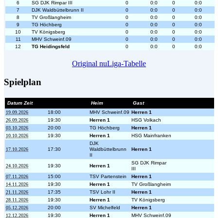
6
SG DJK Rimpar III
0
0:0
0
0:0
7
DJK Waldbüttelbrunn II
0
0:0
0
0:0
8
TV Großlangheim
0
0:0
0
0:0
9
TG Höchberg
0
0:0
0
0:0
10
TV Königsberg
0
0:0
0
0:0
11
MHV Schweinf.09
0
0:0
0
0:0
12
TG Heidingsfeld
0
0:0
0
0:0
Original nuLiga-Tabelle
Spielplan
Datum Zeit
Heim
Gast
19.09.2026
18:00
MHV Schweinf.09
Herren 1
26.09.2026
19:30
Herren 1
HSG Volkach
03.10.2026
20:00
TG Höchberg
Herren 1
10.10.2026
19:30
Herren 1
HSG Mainfranken
DJK
17.10.2026
17:30
Waldbüttelbrunn
Herren 1
II
SG DJK Rimpar
24.10.2026
19:30
Herren 1
III
07.11.2026
15:00
TSV Partenstein
Herren 1
14.11.2026
19:30
Herren 1
TV Großlangheim
21.11.2026
17:35
TSV Lohr II
Herren 1
28.11.2026
19:30
Herren 1
TV Königsberg
05.12.2026
20:00
SV Michelfeld
Herren 1
12.12.2026
19:30
Herren 1
MHV Schweinf.09