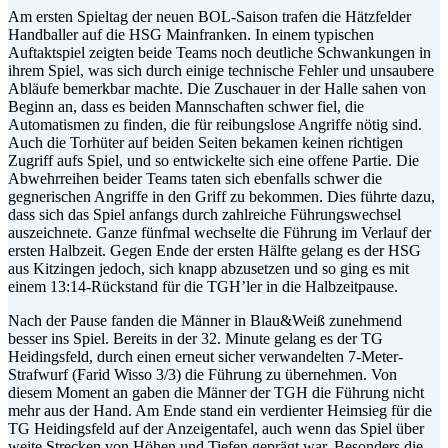
Am ersten Spieltag der neuen BOL-Saison trafen die Hätzfelder
Handballer auf die HSG Mainfranken. In einem typischen
Auftaktspiel zeigten beide Teams noch deutliche Schwankungen in
ihrem Spiel, was sich durch einige technische Fehler und unsaubere
Abläufe bemerkbar machte. Die Zuschauer in der Halle sahen von
Beginn an, dass es beiden Mannschaften schwer fiel, die
Automatismen zu finden, die für reibungslose Angriffe nötig sind.
Auch die Torhüter auf beiden Seiten bekamen keinen richtigen
Zugriff aufs Spiel, und so entwickelte sich eine offene Partie. Die
Abwehrreihen beider Teams taten sich ebenfalls schwer die
gegnerischen Angriffe in den Griff zu bekommen. Dies führte dazu,
dass sich das Spiel anfangs durch zahlreiche Führungswechsel
auszeichnete. Ganze fünfmal wechselte die Führung im Verlauf der
ersten Halbzeit. Gegen Ende der ersten Hälfte gelang es der HSG
aus Kitzingen jedoch, sich knapp abzusetzen und so ging es mit
einem 13:14-Rückstand für die TGH’ler in die Halbzeitpause.
Nach der Pause fanden die Männer in Blau&Weiß zunehmend
besser ins Spiel. Bereits in der 32. Minute gelang es der TG
Heidingsfeld, durch einen erneut sicher verwandelten 7-Meter-
Strafwurf (Farid Wisso 3/3) die Führung zu übernehmen. Von
diesem Moment an gaben die Männer der TGH die Führung nicht
mehr aus der Hand. Am Ende stand ein verdienter Heimsieg für die
TG Heidingsfeld auf der Anzeigentafel, auch wenn das Spiel über
weite Strecken von Höhen und Tiefen geprägt war. Besonders die