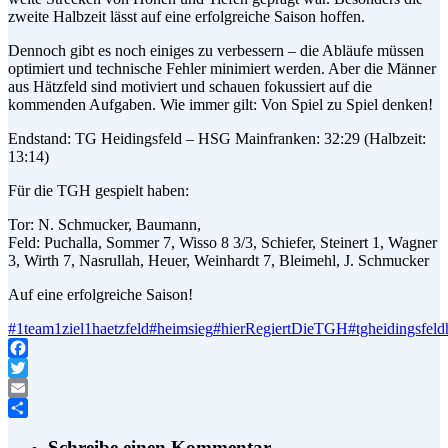
zweite Halbzeit lässt auf eine erfolgreiche Saison hoffen.
Dennoch gibt es noch einiges zu verbessern – die Abläufe müssen
optimiert und technische Fehler minimiert werden. Aber die Männer
aus Hätzfeld sind motiviert und schauen fokussiert auf die
kommenden Aufgaben. Wie immer gilt: Von Spiel zu Spiel denken!
Endstand: TG Heidingsfeld – HSG Mainfranken: 32:29 (Halbzeit:
13:14)
Für die TGH gespielt haben:
Tor: N. Schmucker, Baumann,
Feld: Puchalla, Sommer 7, Wisso 8 3/3, Schiefer, Steinert 1, Wagner
3, Wirth 7, Nasrullah, Heuer, Weinhardt 7, Bleimehl, J. Schmucker
Auf eine erfolgreiche Saison!
#1team1ziel1haetzfeld
#heimsieg
#hierRegiertDieTGH
#tgheidingsfeld
Facebook
Twitter
Email
Teilen
Schreibe einen Kommentar