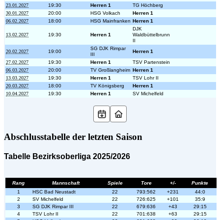
23.01.2027
19:30
Herren 1
TG Höchberg
30.01.2027
20:00
HSG Volkach
Herren 1
06.02.2027
18:00
HSG Mainfranken
Herren 1
DJK
13.02.2027
19:30
Herren 1
Waldbüttelbrunn
II
SG DJK Rimpar
20.02.2027
19:00
Herren 1
III
27.02.2027
19:30
Herren 1
TSV Partenstein
06.03.2027
20:00
TV Großlangheim
Herren 1
13.03.2027
19:30
Herren 1
TSV Lohr II
20.03.2027
18:00
TV Königsberg
Herren 1
10.04.2027
19:30
Herren 1
SV Michelfeld
Abschlusstabelle der letzten Saison
Tabelle Bezirksoberliga 2025/2026
Rang
Mannschaft
Spiele
Tore
+/-
Punkte
1
HSC Bad Neustadt
22
793:562
+231
44:0
2
SV Michelfeld
22
726:625
+101
35:9
3
SG DJK Rimpar III
22
679:636
+43
29:15
4
TSV Lohr II
22
701:638
+63
29:15