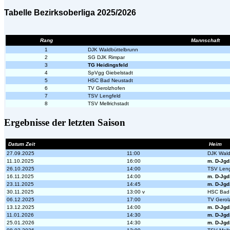
Tabelle Bezirksoberliga 2025/2026
Rang
Mannschaft
1
DJK Waldbüttelbrunn
2
SG DJK Rimpar
3
TG Heidingsfeld
4
SpVgg Giebelstadt
5
HSC Bad Neustadt
6
TV Gerolzhofen
7
TSV Lengfeld
8
TSV Mellrichstadt
Ergebnisse der letzten Saison
Datum Zeit
Heim
27.09.2025
11:00
DJK Wald
11.10.2025
16:00
m. D-Jgd
26.10.2025
14:00
TSV Leng
16.11.2025
14:00
m. D-Jgd
23.11.2025
14:45
m. D-Jgd
30.11.2025
13:00 v
HSC Bad 
06.12.2025
17:00
TV Gerol
13.12.2025
14:00
m. D-Jgd
11.01.2026
14:30
m. D-Jgd
25.01.2026
14:30
m. D-Jgd