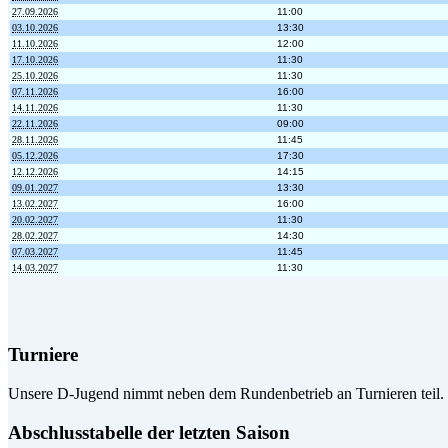
27.09.2026
11:00
03.10.2026
13:30
11.10.2026
12:00
17.10.2026
11:30
25.10.2026
11:30
07.11.2026
16:00
14.11.2026
11:30
22.11.2026
09:00
28.11.2026
11:45
05.12.2026
17:30
12.12.2026
14:15
09.01.2027
13:30
13.02.2027
16:00
20.02.2027
11:30
28.02.2027
14:30
07.03.2027
11:45
14.03.2027
11:30
Turniere
Unsere D-Jugend nimmt neben dem Rundenbetrieb an Turnieren teil.
Abschlusstabelle der letzten Saison