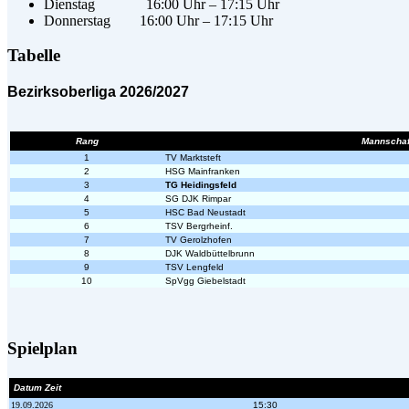
Dienstag 16:00 Uhr – 17:15 Uhr
Donnerstag 16:00 Uhr – 17:15 Uhr
Tabelle
Bezirksoberliga 2026/2027
Rang
Mannschaf
1
TV Marktsteft
2
HSG Mainfranken
3
TG Heidingsfeld
4
SG DJK Rimpar
5
HSC Bad Neustadt
6
TSV Bergrheinf.
7
TV Gerolzhofen
8
DJK Waldbüttelbrunn
9
TSV Lengfeld
10
SpVgg Giebelstadt
Spielplan
Datum Zeit
19.09.2026
15:30