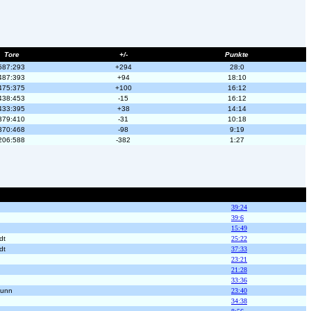
Tore
+/-
Punkte
587:293
+294
28:0
487:393
+94
18:10
475:375
+100
16:12
438:453
-15
16:12
433:395
+38
14:14
379:410
-31
10:18
370:468
-98
9:19
206:588
-382
1:27
39:24
39:6
15:49
dt
25:22
dt
37:33
23:21
21:28
33:36
runn
23:40
34:38