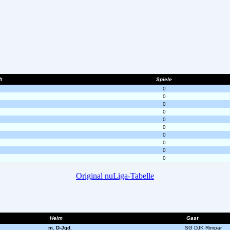
t
Spiele
0
0
0
0
0
0
0
0
0
0
Original nuLiga-Tabelle
Heim
Gast
m. D-Jgd.
SG DJK Rimpar