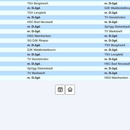
TSV Bergrheinf.
m. D-Jgd.
m. D-Jgd.
DJK Waldbüttelbru
TSV Lengfeld
m. D-Jgd.
m. D-Jgd.
TV Gerolzhofen
HSC Bad Neustadt
m. D-Jgd.
m. D-Jgd.
SpVgg Giebelstadt
m. D-Jgd.
TV Marktsteft
HSG Mainfranken
m. D-Jgd.
SG DJK Rimpar
m. D-Jgd.
m. D-Jgd.
TSV Bergrheinf.
DJK Waldbüttelbrunn
m. D-Jgd.
m. D-Jgd.
TSV Lengfeld
TV Gerolzhofen
m. D-Jgd.
m. D-Jgd.
HSC Bad Neustadt
SpVgg Giebelstadt
m. D-Jgd.
TV Marktsteft
m. D-Jgd.
m. D-Jgd.
HSG Mainfranken