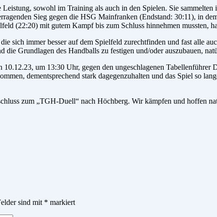
e Leistung, sowohl im Training als auch in den Spielen. Sie sammelten
erragenden Sieg gegen die HSG Mainfranken (Endstand: 30:11), in de
eld (22:20) mit gutem Kampf bis zum Schluss hinnehmen mussten, habe
ie sich immer besser auf dem Spielfeld zurechtfinden und fast alle auch
 die Grundlagen des Handballs zu festigen und/oder auszubauen, natürli
en 10.12.23, um 13:30 Uhr, gegen den ungeschlagenen Tabellenführer D
nkommen, dementsprechend stark dagegenzuhalten und das Spiel so lange
hluss zum „TGH-Duell“ nach Höchberg. Wir kämpfen und hoffen natürli
Felder sind mit
*
markiert