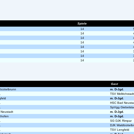
Spiele
14
14
14
14
14
14
14
14
Gast
büttelbrunn
m. D-Jgd.
.
TSV Mellrichstadt
feld
m. D-Jgd.
.
HSC Bad Neusta
.
SpVgg Giebelsta
Neustadt
m. D-Jgd.
zhofen
m. D-Jgd.
.
SG DJK Rimpar
.
DJK Waldbüttelb
.
TSV Lengfeld