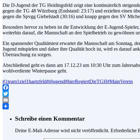
Die D-Jugend der TG Heidingsfeld zeigt eine kontinuierlich steigend
gegen die TG 48 Würzburg (Endstand: 23:17) und erzielten einen üb
gegen die Spvgg Giebelstadt (30:16) und knapp gegen den SV Michelf
Besonders hervor zu heben ist die Entwicklung der E-Jugend-Spieler, d
weiterhin darauf, die Mannschaft an den Spielbetrieb zu gewöhnen und
Ein spannender Qualitätstest erwartet die Mannschaft am Sonntag, d
Jugend mitspielen und daher ihre Qualität hoch ist, wird es darauf a
Überraschung zu sorgen.
Abschließend geht es dann am 17.12.23 um 10:30 Uhr zum Jahresabsc
wohlverdiente Winterpause geht.
#1team1ziel1haetzfeld
#djugend
#hierRegiertDieTGH
#MainVerein
Facebook
Twitter
Email
Teilen
Schreibe einen Kommentar
Deine E-Mail-Adresse wird nicht veröffentlicht.
Erforderliche 