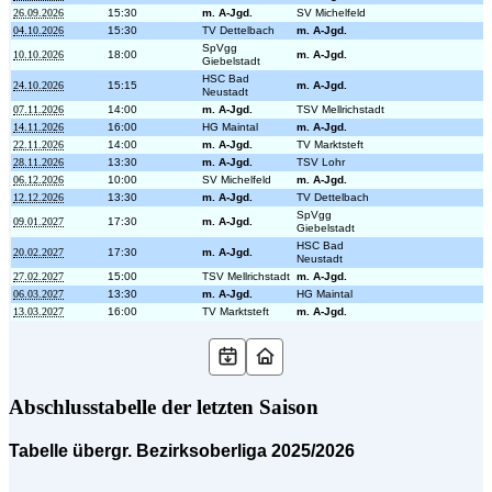
26.09.2026
15:30
m. A-Jgd.
SV Michelfeld
04.10.2026
15:30
TV Dettelbach
m. A-Jgd.
SpVgg
10.10.2026
18:00
m. A-Jgd.
Giebelstadt
HSC Bad
24.10.2026
15:15
m. A-Jgd.
Neustadt
07.11.2026
14:00
m. A-Jgd.
TSV Mellrichstadt
14.11.2026
16:00
HG Maintal
m. A-Jgd.
22.11.2026
14:00
m. A-Jgd.
TV Marktsteft
28.11.2026
13:30
m. A-Jgd.
TSV Lohr
06.12.2026
10:00
SV Michelfeld
m. A-Jgd.
12.12.2026
13:30
m. A-Jgd.
TV Dettelbach
SpVgg
09.01.2027
17:30
m. A-Jgd.
Giebelstadt
HSC Bad
20.02.2027
17:30
m. A-Jgd.
Neustadt
27.02.2027
15:00
TSV Mellrichstadt
m. A-Jgd.
06.03.2027
13:30
m. A-Jgd.
HG Maintal
13.03.2027
16:00
TV Marktsteft
m. A-Jgd.
Abschlusstabelle der letzten Saison
Tabelle übergr. Bezirksoberliga 2025/2026