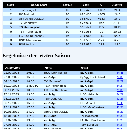
Rang
Mannschaft
Spiele
Tore
+/-
Punkte
1
TSV Lengfeld
16
665:478
+187
28:4
2
HG Maintal
16
610:405
+205
26:6
3
SpVgg Giebelstadt
16
583:450
+133
26:6
4
TV Marktsteft
16
576:524
+52
21:11
5
TG Heidingsfeld
16
546:491
+55
19:13
6
TSV Partenstein
16
486:538
-52
10:22
7
FC Bad Brückenau
16
394:543
-149
6:26
8
HSG Mainfranken
16
381:580
-199
6:26
9
HSG Volkach
16
384:616
-232
2:30
Ergebnisse der letzten Saison
Datum Zeit
Heim
Gast
21.09.2025
10:30
HSG Mainfranken
m. A-Jgd.
24:41
27.09.2025
15:30
m. A-Jgd.
SpVgg Giebelstadt
27:33
04.10.2025
16:00
TV Marktsteft
m. A-Jgd.
38:27
18.10.2025
14:00 t/v
TSV Partenstein
m. A-Jgd.
24:27
08.11.2025
18:00
FC Bad Brückenau
m. A-Jgd.
25:33
15.11.2025
13:30
m. A-Jgd.
HSG Volkach
54:22
23.11.2025
18:00
TSV Lengfeld
m. A-Jgd.
32:28
06.12.2025
15:30
m. A-Jgd.
HG Maintal
34:40
13.12.2025
17:30
m. A-Jgd.
HSG Mainfranken
43:30
10.01.2026
14:00
SpVgg Giebelstadt
m. A-Jgd.
39:22
18.01.2026
17:30
m. A-Jgd.
TV Marktsteft
35:32
07.02.2026
13:30
m. A-Jgd.
FC Bad Brückenau
37:23
07.03.2026
14:00
m. A-Jgd.
TSV Lengfeld
34:34
15.03.2026
14:00
HSG Volkach
m. A-Jgd.
28:46