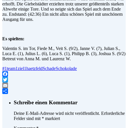
erhofft. Die Giebelstädter erzielten trotz unserer größtenteils starken
Abwehr einige Tore. Und so neigte sich das Spiel auch dem Ende
zu. Endstand: (42:36) Ein nicht allzu schönes Spiel mit unschönem
Ausgang für uns.
.
Es spielten:
Valentin S. im Tor, Fiede M., Veit S. (9/2), Janne V. (7), Julian S.,
Luca E. (1), Julius L. (6), Luca S. (1), Philipp B. (3), Joshua S. (9/2)
Betreut von Anna M. und Laurenz W.
#1team1ziel1haetzfeld
SchadeSchokolade
Facebook
Twitter
Email
Teilen
Schreibe einen Kommentar
Deine E-Mail-Adresse wird nicht veröffentlicht.
Erforderliche
Felder sind mit
*
markiert