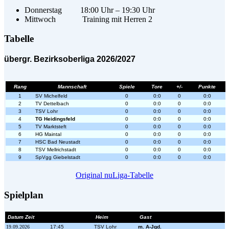
Donnerstag 18:00 Uhr – 19:30 Uhr
Mittwoch Training mit Herren 2
Tabelle
übergr. Bezirksoberliga 2026/2027
Rang
Mannschaft
Spiele
Tore
+/-
Punkte
1
SV Michelfeld
0
0:0
0
0:0
2
TV Dettelbach
0
0:0
0
0:0
3
TSV Lohr
0
0:0
0
0:0
4
TG Heidingsfeld
0
0:0
0
0:0
5
TV Marktsteft
0
0:0
0
0:0
6
HG Maintal
0
0:0
0
0:0
7
HSC Bad Neustadt
0
0:0
0
0:0
8
TSV Mellrichstadt
0
0:0
0
0:0
9
SpVgg Giebelstadt
0
0:0
0
0:0
Original nuLiga-Tabelle
Spielplan
Datum Zeit
Heim
Gast
19.09.2026
17:45
TSV Lohr
m. A-Jgd.