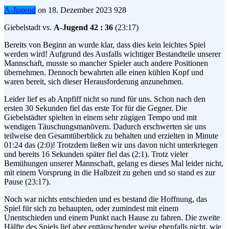
A-Jugend
on
18. Dezember 2023
928
Giebelstadt vs.
A-Jugend 42 : 36
(23:17)
Bereits von Beginn an wurde klar, dass dies kein leichtes Spiel
werden wird! Aufgrund des Ausfalls wichtiger Bestandteile unserer
Mannschaft, musste so mancher Spieler auch andere Positionen
übernehmen. Dennoch bewahrten alle einen kühlen Kopf und
waren bereit, sich dieser Herausforderung anzunehmen.
Leider lief es ab Anpfiff nicht so rund für uns. Schon nach den
ersten 30 Sekunden fiel das erste Tor für die Gegner. Die
Giebelstädter spielten in einem sehr zügigen Tempo und mit
wendigen Täuschungsmanövern. Dadurch erschwerten sie uns
teilweise den Gesamtüberblick zu behalten und erzielten in Minute
01:24 das (2:0)! Trotzdem ließen wir uns davon nicht unterkriegen
und bereits 16 Sekunden später fiel das (2:1). Trotz vieler
Bemühungen unserer Mannschaft, gelang es dieses Mal leider nicht,
mit einem Vorsprung in die Halbzeit zu gehen und so stand es zur
Pause (23:17).
Noch war nichts entschieden und es bestand die Hoffnung, das
Spiel für sich zu behaupten, oder zumindest mit einem
Unentschieden und einem Punkt nach Hause zu fahren. Die zweite
Hälfte des Spiels lief aber enttäuschender weise ebenfalls nicht, wie