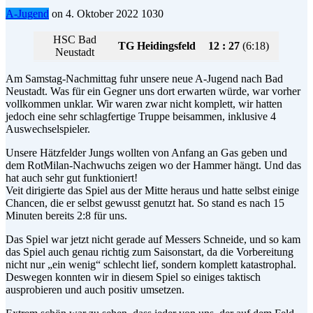
A-Jugend
on
4. Oktober 2022
1030
HSC Bad
TG Heidingsfeld
12 : 27
(6:18)
Neustadt
Am Samstag-Nachmittag fuhr unsere neue A-Jugend nach Bad
Neustadt. Was für ein Gegner uns dort erwarten würde, war vorher
vollkommen unklar. Wir waren zwar nicht komplett, wir hatten
jedoch eine sehr schlagfertige Truppe beisammen, inklusive 4
Auswechselspieler.
Unsere Hätzfelder Jungs wollten von Anfang an Gas geben und
dem RotMilan-Nachwuchs zeigen wo der Hammer hängt. Und das
hat auch sehr gut funktioniert!
Veit dirigierte das Spiel aus der Mitte heraus und hatte selbst einige
Chancen, die er selbst gewusst genutzt hat. So stand es nach 15
Minuten bereits 2:8 für uns.
Das Spiel war jetzt nicht gerade auf Messers Schneide, und so kam
das Spiel auch genau richtig zum Saisonstart, da die Vorbereitung
nicht nur „ein wenig“ schlecht lief, sondern komplett katastrophal.
Deswegen konnten wir in diesem Spiel so einiges taktisch
ausprobieren und auch positiv umsetzen.