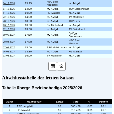
HSC Bad
24.10.2026
15:15
m. A-Jgd.
Neustadt
07.11.2026
14:00
m. A-Jgd.
TSV Mellrichstadt
14.11.2026
16:00
HG Maintal
m. A-Jgd.
22.11.2026
14:00
m. A-Jgd.
TV Marktsteft
28.11.2026
13:30
m. A-Jgd.
TSV Lohr
06.12.2026
10:00
SV Michelfeld
m. A-Jgd.
12.12.2026
13:30
m. A-Jgd.
TV Dettelbach
SpVgg
09.01.2027
17:30
m. A-Jgd.
Giebelstadt
HSC Bad
20.02.2027
17:30
m. A-Jgd.
Neustadt
27.02.2027
15:00
TSV Mellrichstadt
m. A-Jgd.
06.03.2027
13:30
m. A-Jgd.
HG Maintal
13.03.2027
16:00
TV Marktsteft
m. A-Jgd.
Abschlusstabelle der letzten Saison
Tabelle übergr. Bezirksoberliga 2025/2026
Rang
Mannschaft
Spiele
Tore
+/-
Punkte
1
TSV Lengfeld
16
665:478
+187
28:4
2
HG Maintal
16
610:405
+205
26:6
3
SpVgg Giebelstadt
16
583:450
+133
26:6