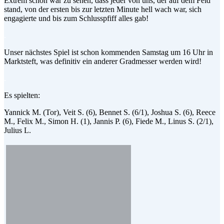
Extrem schön war zu sehen, dass jeder von uns, der auf dem Feld
stand, von der ersten bis zur letzten Minute hell wach war, sich
engagierte und bis zum Schlusspfiff alles gab!
.
Unser nächstes Spiel ist schon kommenden Samstag um 16 Uhr in
Marktsteft, was definitiv ein anderer Gradmesser werden wird!
.
Es spielten:
Yannick M. (Tor), Veit S. (6), Bennet S. (6/1), Joshua S. (6), Reece
M., Felix M., Simon H. (1), Jannis P. (6), Fiede M., Linus S. (2/1),
Julius L.