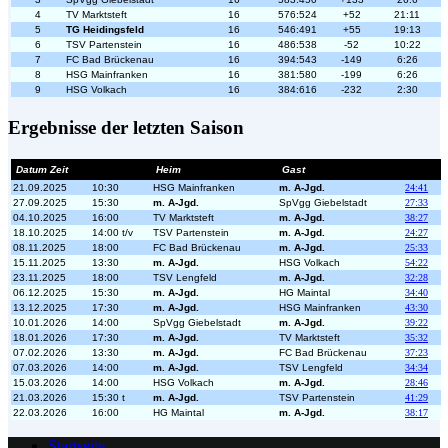
4
TV Marktsteft
16
576:524
+52
21:11
5
TG Heidingsfeld
16
546:491
+55
19:13
6
TSV Partenstein
16
486:538
-52
10:22
7
FC Bad Brückenau
16
394:543
-149
6:26
8
HSG Mainfranken
16
381:580
-199
6:26
9
HSG Volkach
16
384:616
-232
2:30
Ergebnisse der letzten Saison
Datum Zeit
Heim
Gast
21.09.2025
10:30
HSG Mainfranken
m. A-Jgd.
24:41
27.09.2025
15:30
m. A-Jgd.
SpVgg Giebelstadt
27:33
04.10.2025
16:00
TV Marktsteft
m. A-Jgd.
38:27
18.10.2025
14:00 t/v
TSV Partenstein
m. A-Jgd.
24:27
08.11.2025
18:00
FC Bad Brückenau
m. A-Jgd.
25:33
15.11.2025
13:30
m. A-Jgd.
HSG Volkach
54:22
23.11.2025
18:00
TSV Lengfeld
m. A-Jgd.
32:28
06.12.2025
15:30
m. A-Jgd.
HG Maintal
34:40
13.12.2025
17:30
m. A-Jgd.
HSG Mainfranken
43:30
10.01.2026
14:00
SpVgg Giebelstadt
m. A-Jgd.
39:22
18.01.2026
17:30
m. A-Jgd.
TV Marktsteft
35:32
07.02.2026
13:30
m. A-Jgd.
FC Bad Brückenau
37:23
07.03.2026
14:00
m. A-Jgd.
TSV Lengfeld
34:34
15.03.2026
14:00
HSG Volkach
m. A-Jgd.
28:46
21.03.2026
15:30 t
m. A-Jgd.
TSV Partenstein
41:29
22.03.2026
16:00
HG Maintal
m. A-Jgd.
38:17
Startseite