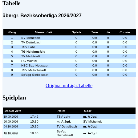
Tabelle
übergr. Bezirksoberliga 2026/2027
Rang
Mannschaft
Spiele
Tore
+/-
Punkte
1
SV Michelfeld
0
0:0
0
0:0
2
TV Dettelbach
0
0:0
0
0:0
3
TSV Lohr
0
0:0
0
0:0
4
TG Heidingsfeld
0
0:0
0
0:0
5
TV Marktsteft
0
0:0
0
0:0
6
HG Maintal
0
0:0
0
0:0
7
HSC Bad Neustadt
0
0:0
0
0:0
8
TSV Mellrichstadt
0
0:0
0
0:0
9
SpVgg Giebelstadt
0
0:0
0
0:0
Original nuLiga-Tabelle
Spielplan
Datum Zeit
Heim
Gast
19.09.2026
17:45
TSV Lohr
m. A-Jgd.
26.09.2026
15:30
m. A-Jgd.
SV Michelfeld
04.10.2026
15:30
TV Dettelbach
m. A-Jgd.
SpVgg
10.10.2026
18:00
m. A-Jgd.
Giebelstadt