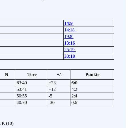
14:9
14:18
19:8
13:16
25:19
33:18
N
Tore
+/-
Punkte
63:40
+23
6:0
53:41
+12
4:2
50:55
-5
2:4
40:70
-30
0:6
 P. (10)