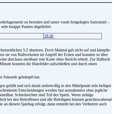
derlagenserie zu beenden und unser vorab festgelegtes Saisonziel –
sehr knappe Partien abgeliefert.
29:28
chenzeitlichen 5:2 absetzen. Doch Maintal gab nicht auf und kämpfte
en sie von Ballverlusten im Angriff der Ersten und konnten so über
e durchaus streitbare rote Karte ohne Bericht erhielt. Zur Halbzeit
 Minute konnten die Hätzfelder aufschließen und durch einen
ten Sekunde gekämpft hat.
n gefällt und sich damit unfreiwillig in den Mittelpunkt teils heftiger
ntscheidende Entscheidungen werden fast ausnahmslos ohne jegliche
ellbar. Schiedsrichter sind Teil des Spiels. Wenn strittige
rkeit bei den Betroffenen und alle Beteiligten können gesichtswahrend
e an diesem Spieltag erfolgt, dann entsteht bei den Verlierern auch