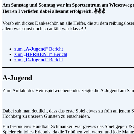
Am Samstag und Sonntag war im Sportzentrum am Wiesenweg nonst
Herren I verliefen dabei allesamt erfolgreich. ✌️✌️✌️
Vorab ein dickes Dankeschön an alle Helfer, die zu dem reibungslo
allem was sonst noch so anfällt war klasse!!!
zum „
A-Jugend
“ Bericht
zum „
HERREN 1
“ Bericht
zum „
C-Jugend
“ Bericht
A-Jugend
Zum Auftakt des Heimspielwochenendes zeigte die A-Jugend am Samstag e
Dabei sah man deutlich, dass das erste Spiel etwas zu früh an jenem
Höchberg zu unseren Gunsten zu entscheiden.
Ein besonderes Handball-Schmankerl war gewiss das Spiel gegen JSG
Spieler ein tolles Erlebnis, da die Tribünen voll waren und jede Ma