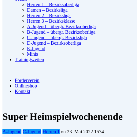
Herren 1 – Bezirksoberliga
Damen – Bezirksliga
Herren 2 – Bezirksliga
Herren 3 – Bezirksklasse
A-Jugend – übergr. Bezirksoberliga
B-Jugend – übergr. Bezirksoberliga
C-Jugend – übergr. Bezirksliga
D-Jugend – Bezirksoberliga
E-Jugend
Minis
Trainingszeiten
Förderverein
Onlineshop
Kontakt
Super Heimspielwochenende
A-Jugend
C-Jugend
Herren 1
on
23. Mai 2022
1534