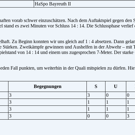
HaSpo Bayreuth II
haften vorab schwer einzuschätzen. Nach dem Auftaktspiel gegen den 
l stand es zwei Minuten vor Schluss 14 : 14. Die Schlussphase verlief
haft. Zu Beginn konnten wir uns gleich auf 1 : 4 absetzen. Dann gela
ere Stärken. Zweikämpfe gewinnen und Aushelfen in der Abwehr – mit 
pielstand von 14 : 14 und einem uns zugesprochen 7-Meter. Der starke
eden Fall punkten, um weiterhin in der Quali mitspielen zu dürfen. Hi
Begegnungen
S
U
3
3
0
0
3
1
1
1
3
1
1
1
3
0
0
3