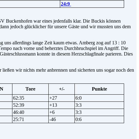
24:9
SV Buckenhofen war eines jedenfalls klar. Die Buckis können
 dann jedoch glücklicher für unsere Gäste und wir mussten uns dem
ng uns allerdings lange Zeit kaum etwas. Amberg zog auf 13 : 10
Tempo nach vorne und beherztes Durchbruchspiel im Angriff. Die
 Gästeschlussmann konnte in diesem Herzschlagfinale parieren. Dies
er ließen wir nichts mehr anbrennen und sicherten uns sogar noch den
N
Tore
+/-
Punkte
62:35
+27
6:0
52:39
+13
3:3
46:40
+6
3:3
25:71
-46
0:6