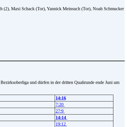
ksch (2), Maxi Schack (Tor), Yannick Meinsuch (Tor), Noah Schmucker
Bezirksoberliga und dürfen in der dritten Qualirunde ende Juni um
14:16
7:20
27:9
14:14
19:12