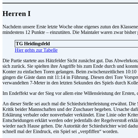
Herren I
Nachdem unsere Erste letzte Woche ohne eigenes zutun den Klassenerh
mindestens 12 Punkte – einzutüten. Die Maintaler waren zwar bisher 
TG Heidingsfeld
Hier gehts zur Tabelle
Die Partie startete aus Hätzfelder Sicht zunächst gut. Das Abwehrko
sich zurück. Sie spielten ihre Angriffe bis zum Ende durch und konnt
Konter zu einfachen Toren gelangen. Beim zwischenzeitlichen 10:10 wu
gingen die Gäste dann mit 11:14 in Führung. Diesen drei Tore Vorspr
verwandelten 7-Meter in den letzten Sekunden des Spiels durch Kolle 
Im Endeffekt war der Sieg vor allem eine Willensleistung der Ersten, 
An dieser Stelle sei auch mal die Schiedsrichterleistung erwähnt. Die 
Kritik beider Mannschaften und der Zuschauer begeben. Ursache dafür
Erklärung verbaler oder nonverbaler verkündet. Eine Linie oder Kriter
Entscheidungen erklärt werden oder jedenfalls der Regelverstoß erklä
wieder nach Hause gehen. Die Autorität der Schiedsrichter wird dadurc
schnell mal der Eindruck, ein Spiel sei „verpfiffen“ worden.