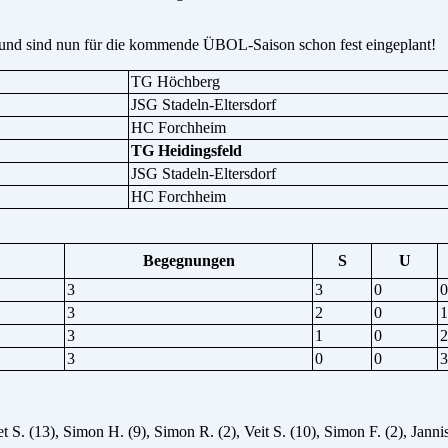
e und sind nun für die kommende ÜBOL-Saison schon fest eingeplant!
TG Höchberg
JSG Stadeln-Eltersdorf
HC Forchheim
TG Heidingsfeld
JSG Stadeln-Eltersdorf
HC Forchheim
Begegnungen
S
U
3
3
0
0
3
2
0
1
3
1
0
2
3
0
0
3
 S. (13), Simon H. (9), Simon R. (2), Veit S. (10), Simon F. (2), Jannis