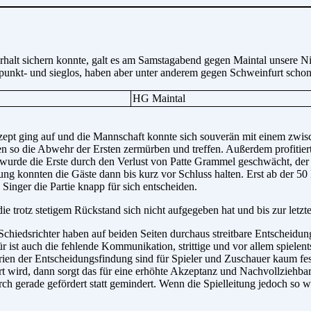
alt sichern konnte, galt es am Samstagabend gegen Maintal unsere Nie
punkt- und sieglos, haben aber unter anderem gegen Schweinfurt schon 
HG Maintal
nzept ging auf und die Mannschaft konnte sich souverän mit einem zwis
en so die Abwehr der Ersten zermürben und treffen. Außerdem profitiert
rde die Erste durch den Verlust von Patte Grammel geschwächt, der ein
ung konnten die Gäste dann bis kurz vor Schluss halten. Erst ab der 50
Singer die Partie knapp für sich entscheiden.
die trotz stetigem Rückstand sich nicht aufgegeben hat und bis zur letz
Schiedsrichter haben auf beiden Seiten durchaus streitbare Entscheidunge
 ist auch die fehlende Kommunikation, strittige und vor allem spiele
ien der Entscheidungsfindung sind für Spieler und Zuschauer kaum festst
rt wird, dann sorgt das für eine erhöhte Akzeptanz und Nachvollziehba
h gerade gefördert statt gemindert. Wenn die Spielleitung jedoch so wi