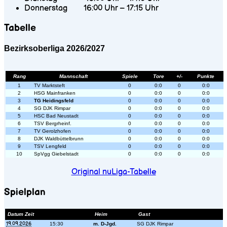
Donnerstag 16:00 Uhr – 17:15 Uhr
Tabelle
Bezirksoberliga 2026/2027
Rang
Mannschaft
Spiele
Tore
+/-
Punkte
1
TV Marktsteft
0
0:0
0
0:0
2
HSG Mainfranken
0
0:0
0
0:0
3
TG Heidingsfeld
0
0:0
0
0:0
4
SG DJK Rimpar
0
0:0
0
0:0
5
HSC Bad Neustadt
0
0:0
0
0:0
6
TSV Bergrheinf.
0
0:0
0
0:0
7
TV Gerolzhofen
0
0:0
0
0:0
8
DJK Waldbüttelbrunn
0
0:0
0
0:0
9
TSV Lengfeld
0
0:0
0
0:0
10
SpVgg Giebelstadt
0
0:0
0
0:0
Original nuLiga-Tabelle
Spielplan
Datum Zeit
Heim
Gast
19.09.2026
15:30
m. D-Jgd.
SG DJK Rimpar