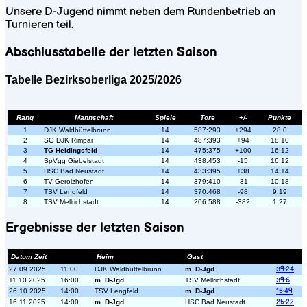
Unsere D-Jugend nimmt neben dem Rundenbetrieb an
Turnieren teil.
Abschlusstabelle der letzten Saison
Tabelle Bezirksoberliga 2025/2026
Rang
Mannschaft
Spiele
Tore
+/-
Punkte
1
DJK Waldbüttelbrunn
14
587:293
+294
28:0
2
SG DJK Rimpar
14
487:393
+94
18:10
3
TG Heidingsfeld
14
475:375
+100
16:12
4
SpVgg Giebelstadt
14
438:453
-15
16:12
5
HSC Bad Neustadt
14
433:395
+38
14:14
6
TV Gerolzhofen
14
379:410
-31
10:18
7
TSV Lengfeld
14
370:468
-98
9:19
8
TSV Mellrichstadt
14
206:588
-382
1:27
Ergebnisse der letzten Saison
Datum Zeit
Heim
Gast
27.09.2025
11:00
DJK Waldbüttelbrunn
m. D-Jgd.
39:24
11.10.2025
16:00
m. D-Jgd.
TSV Mellrichstadt
39:6
26.10.2025
14:00
TSV Lengfeld
m. D-Jgd.
15:49
16.11.2025
14:00
m. D-Jgd.
HSC Bad Neustadt
25:22