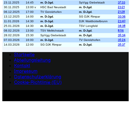
23.11.2025
14:45
m. D-Jgd.
SpVgg Giebelstadt
37:33
30.11.2025
13:00 v
HSC Bad Neustadt
m. D-Jgd.
23:21
06.12.2025
17:00
TV Gerolzhofen
m. D-Jgd.
21:28
13.12.2025
14:00
m. D-Jgd.
SG DJK Rimpar
33:36
11.01.2026
14:30
m. D-Jgd.
DJK Waldbüttelbrunn
23:40
25.01.2026
14:30
m. D-Jgd.
TSV Lengfeld
34:38
08.02.2026
13:00
TSV Mellrichstadt
m. D-Jgd.
8:56
28.02.2026
15:30
SpVgg Giebelstadt
m. D-Jgd.
35:34
07.03.2026
16:00
m. D-Jgd.
TV Gerolzhofen
35:24
14.03.2026
12:00
SG DJK Rimpar
m. D-Jgd.
35:37
Startseite
Abteilungsleitung
Kontakt
Impressum
Datenschutzerklärung
Cookie-Richtlinie (EU)
Copyright 2026 - Handballabteilung der Turngemeinde
Würzburg-Heidingsfeld von 1861 e. V.