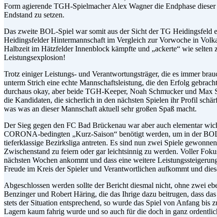
Form agierende TGH-Spielmacher Alex Wagner die Endphase dieser Be
Endstand zu setzen.
Das zweite BOL-Spiel war somit aus der Sicht der TG Heidingsfeld er
Heidingsfelder Hintermannschaft im Vergleich zur Vorwoche in Volkach
Halbzeit im Hätzfelder Innenblock kämpfte und „ackerte“ wie selten 
Leistungsexplosion!
Trotz einiger Leistungs- und Verantwortungsträger, die es immer bra
unterm Strich eine echte Mannschaftsleistung, die den Erfolg gebrach
durchaus okay, aber beide TGH-Keeper, Noah Schmucker und Max Schac
die Kandidaten, die sicherlich in den nächsten Spielen ihr Profil s
was was an dieser Mannschaft aktuell sehr großen Spaß macht.
Der Sieg gegen den FC Bad Brückenau war aber auch elementar wichti
CORONA-bedingten „Kurz-Saison“ benötigt werden, um in der BOL zu
tieferklassige Bezirksliga antreten. Es sind nun zwei Spiele gewonnen
Zwischenstand zu feiern oder gar leichtsinnig zu werden. Voller Fok
nächsten Wochen ankommt und dass eine weitere Leistungssteigerung 
Freude im Kreis der Spieler und Verantwortlichen aufkommt und diese
Abgeschlossen werden sollte der Bericht diesmal nicht, ohne zwei ebe
Benzinger und Robert Häring, die das Ihrige dazu beitrugen, dass das
stets der Situation entsprechend, so wurde das Spiel von Anfang bis
Lagern kaum fahrig wurde und so auch für die doch in ganz ordentli