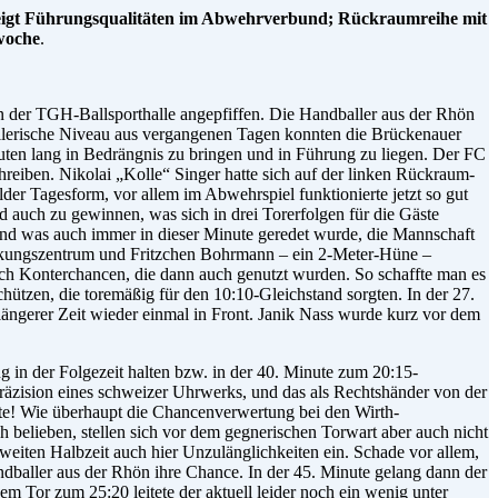
s zeigt Führungsqualitäten im Abwehrverbund; Rückraumreihe mit
rwoche
.
der TGH-Ballsporthalle angepfiffen. Die Handballer aus der Rhön
llerische Niveau aus vergangenen Tagen konnten die Brückenauer
uten lang in Bedrängnis zu bringen und in Führung zu liegen. Der FC
eiben. Nikolai „Kolle“ Singer hatte sich auf der linken Rückraum-
der Tagesform, vor allem im Abwehrspiel funktionierte jetzt so gut
nd auch zu gewinnen, was sich in drei Torerfolgen für die Gäste
und was auch immer in dieser Minute geredet wurde, die Mannschaft
 Deckungszentrum und Fritzchen Bohrmann – ein 2-Meter-Hüne –
ch Konterchancen, die dann auch genutzt wurden. So schaffte man es
hützen, die toremäßig für den 10:10-Gleichstand sorgten. In der 27.
ängerer Zeit wieder einmal in Front. Janik Nass wurde kurz vor dem
in der Folgezeit halten bzw. in der 40. Minute zum 20:15-
Präzision eines schweizer Uhrwerks, und das als Rechtshänder von der
ote! Wie überhaupt die Chancenverwertung bei den Wirth-
h belieben, stellen sich vor dem gegnerischen Torwart aber auch nicht
weiten Halbzeit auch hier Unzulänglichkeiten ein. Schade vor allem,
ndballer aus der Rhön ihre Chance. In der 45. Minute gelang dann der
Tor zum 25:20 leitete der aktuell leider noch ein wenig unter