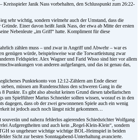
 Kreisspieler Janik Nass vorbehalten, den Schlusspunkt zum 26:22-
ieg sehr wichtig, sondern vielmehr auch der Umstand, dass die
 Gründe. Einer davon heißt Janik Nass, der etwa ab Mitte der ersten
seine Nebenleute „im Griff“ hatte. Kompliment für diese
wahrlich zählen muss – und zwar in Angriff und Abwehr – war es
chen genügen würde, beispielsweise war die Torwartleistung zwar
deren Feldspieler. Alex Wagner und Farid Wisso sind hier vor allem
 Formschwankungen von anderen aufgefangen, und das ist genau das,
sgeglichenes Punktekonto von 12:12-Zählern am Ende dieser
n sieben, müssen am Rundenschluss den schweren Gang in die
 8 Punkte. Es gibt also absolut keinen Grund diesen tabellarischen
s um Spielführer Marius Schneider sollten wissen, worauf es in den
hts dagegen, dass ob der zwei gewonnenen Spiele auch ein wenig
terkeit ist jedoch auch noch längst nicht gekommen…
it souverän und nahezu fehlerlos agierenden Schiedsrichter Wolfgang
nerlei Aufgeregtheiten und auch kein „Regel-Klein-Klein“, sondern
die TGH so ungeheuer wichtige wichtige BOL-Heimspiel in beiden
elder Sicht zur besten Sonntagabend-Unterhaltung avancierte.