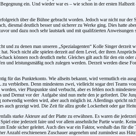
gegnung ein. Und wieder war es – wie schon in der ersten Halbzeit –
folgreich über die Bühne gebracht worden. Jedoch war nicht nur der S
, diesmal deutlich besser und sicherer zu Werke ging. Dies hatte aber
zuvor und dazu noch sehr lautstark und mit qualifzierten Anweisungen 
ucht und zu denen man unseren „Spezialagenten“ Kolle Singer derzeit 
t hat. Noch nicht alle spielen derzeit auf dem Level, der ihren Ansprü
k können noch deutlich mehr. Gleiches gilt auch für den ein oder an
chärfen und leistungsmäßig noch zulegen werden. Derzeit werden diese
g für das Punktekonto. Wie allseits bekannt, wird vermutlich ein au
 verbleiben. Denn mindestens zwei, vielleicht sogar drei Teams vo
 worden, vier Pluspunkte sind verbucht, aber es fehlen noch mindestens
us und Demut vor der Aufgabe sind nun mehr den je gefordert. Die Jung
notwendig werden wird, aber auch möglich ist. Allerdings spricht nic
s auch gezeigt wird. Die Zeit für allzu große Lockerheit oder gar Hei
nfalls starke Akteure auf der Platte zu erwähnen. Es waren die jederze
 Spiel eine jederzeit faire und vor allem ansehnliche Partie wurde. Kei
 zum Ende sicher geleitet. Auch dies war ein Faktor, weshalb das für 
cher Anzahl erschienenen Zuschauer angenehm und zumindest aus Hätzf