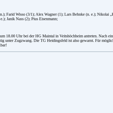
Farid Wisso (3/1); Alex Wagner (1); Lars Behnke (n. e.); Nikolai „Kol
e.); Janik Nass (2); Pius Eisenmann;
18.00 Uhr bei der HG Maintal in Veitshöchheim antreten. Nach einer
ig unter Zugzwang. Die TG Heidingsfeld ist also gewarnt. Für möglic
kbar!