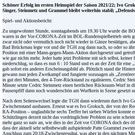
Schöner Erfolg im ersten Heimspiel der Saison 2021/22; Ivo Gr
Singer, Steinmetz und Grammel bleibt weiterhin stabil; „Defens
Spiel- und Aktionsbericht:
Zu ungewohnter Stunde, sonntagabends um 19.30 Uhr wurde die BOL
waren in der Vor-CORONA-Zeit im BOL-Rundenspielbetrieb stets gut
zwar nicht oder vermutlich noch nicht wieder in Gänze bestätigen, 
Bad Brückenau legte vor und die TGH zog dann nach, so oder so ähnl
Position mit einer Mann-gegen-Mann-Aktion durchgesetzt und getroffen
wie gar nichts mehr. Jeder hatte jetzt Probleme mit sich selbst, kein
niederschlug, so dass es nun 6 : 10 Stand und es an der Zeit für e
gab sofort ein anderes Erscheinungsbild ab. Plötzlich stand die Hin
gewann nun jeden Zweikampf und fungierte sozusagen als „Zerstörer“
in gut drei Minuten, den 4-Tore-Rückstand zu egalisieren. Cedric Ste
Minute setzte Cedric Steinmetz einen herrlichen Rückraum-Wurf in d
Pausenpfiff dann noch wunderschön am Wurfkreis in Szene gesetzt un
Nach dem Seitenwechsel legte die TGH dann wiederum durch Ivo Grok
Zwischenstand ausbauen. Erneut war es Ivo Groksch, der von der Rech
RA-Position – unglaubliche sechs Treffer bei sieben Würfen konnte e
Schützlingen derzeit nicht das vordringlichste Problem zu sein schei
mehr ganz so naiv an, wie dies in der Zeit vor CORONA doch des öfte
dass der aktuell sehr selbstbewußt aufspielende Patte Grammel zweima
Anschluss zum 20:18-Zwischenresultat, was aber in den nächsten Min