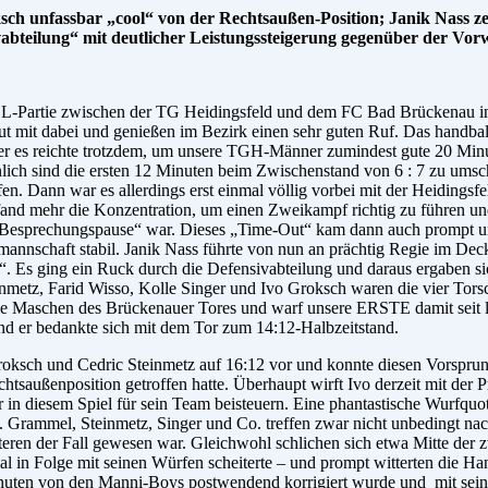
oksch unfassbar „cool“ von der Rechtsaußen-Position; Janik Nas
ivabteilung“ mit deutlicher Leistungssteigerung gegenüber der Vo
-Partie zwischen der TG Heidingsfeld und dem FC Bad Brückenau in 
 mit dabei und genießen im Bezirk einen sehr guten Ruf. Das handba
aber es reichte trotzdem, um unsere TGH-Männer zumindest gute 20 Min
ich sind die ersten 12 Minuten beim Zwischenstand von 6 : 7 zu umschr
. Dann war es allerdings erst einmal völlig vorbei mit der Heidingsfel
er fand mehr die Konzentration, um einen Zweikampf richtig zu führen u
ine „Besprechungspause“ war. Dieses „Time-Out“ kam dann auch prompt 
termannschaft stabil. Janik Nass führte von nun an prächtig Regie im
. Es ging ein Ruck durch die Defensivabteilung und daraus ergaben si
inmetz, Farid Wisso, Kolle Singer und Ivo Groksch waren die vier Torsc
ie Maschen des Brückenauer Tores und warf unsere ERSTE damit seit l
d er bedankte sich mit dem Tor zum 14:12-Halbzeitstand.
sch und Cedric Steinmetz auf 16:12 vor und konnte diesen Vorsprung 
tsaußenposition getroffen hatte. Überhaupt wirft Ivo derzeit mit der 
r in diesem Spiel für sein Team beisteuern. Eine phantastische Wurfqu
nt. Grammel, Steinmetz, Singer und Co. treffen zwar nicht unbedingt nac
ren der Fall gewesen war. Gleichwohl schlichen sich etwa Mitte der z
l in Folge mit seinen Würfen scheiterte – und prompt witterten die Ha
uten von den Manni-Boys postwendend korrigiert wurde und mit seinem 