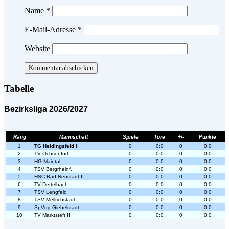
Name
*
E-Mail-Adresse
*
Website
Tabelle
Bezirksliga 2026/2027
Rang
Mannschaft
Spiele
Tore
+/-
Punkte
1
TG Heidingsfeld
II
0
0:0
0
0:0
2
TV Ochsenfurt
0
0:0
0
0:0
3
HG Maintal
0
0:0
0
0:0
4
TSV Bergrheinf.
0
0:0
0
0:0
5
HSC Bad Neustadt II
0
0:0
0
0:0
6
TV Dettelbach
0
0:0
0
0:0
7
TSV Lengfeld
0
0:0
0
0:0
8
TSV Mellrichstadt
0
0:0
0
0:0
9
SpVgg Giebelstadt
0
0:0
0
0:0
10
TV Marktsteft II
0
0:0
0
0:0