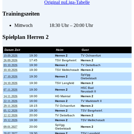
Original nuLiga-Tabelle
Trainingszeiten
Mittwoch 18:30 Uhr – 20:00 Uhr
Spielplan Herren 2
Datum Zeit
Heim
Gast
19.09.2026
19:30
Herren 2
TV Ochsenfurt
26.09.2026
17:45
TSV Bergrheinf.
Herren 2
03.10.2026
19:30
Herren 2
TV Dettelbach
10.10.2026
19:30
TSV Mellrichstadt
Herren 2
SpVgg
17.10.2026
19:30
Herren 2
Giebelstadt
24.10.2026
19:30
TSV Lengfeld
Herren 2
HSC Bad
07.11.2026
19:30
Herren 2
Neustadt II
14.11.2026
18:00
HG Maintal
Herren 2
22.11.2026
16:00
Herren 2
TV Marktsteft II
29.11.2026
18:15
TV Ochsenfurt
Herren 2
05.12.2026
19:30
Herren 2
TSV Bergrheinf.
12.12.2026
20:00
TV Dettelbach
Herren 2
19.12.2026
19:30
Herren 2
TSV Mellrichstadt
SpVgg
09.01.2027
20:00
Herren 2
Giebelstadt
20.02.2027
19:30
Herren 2
TSV Lengfeld